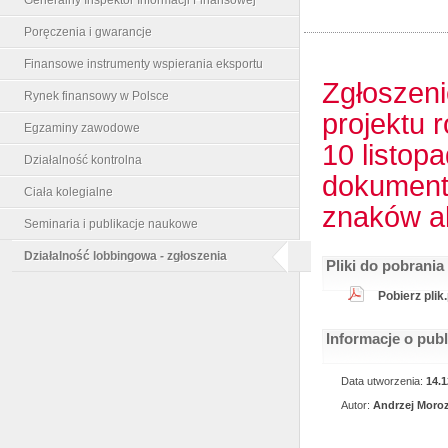
Poręczenia i gwarancje
Finansowe instrumenty wspierania eksportu
Zgłoszeni
Rynek finansowy w Polsce
projektu 
Egzaminy zawodowe
10 listop
Działalność kontrolna
dokument
Ciała kolegialne
znaków a
Seminaria i publikacje naukowe
Działalność lobbingowa - zgłoszenia
Pliki do pobrania
Pobierz plik
Informacje o pub
Data utworzenia:
14.1
Autor:
Andrzej Moro