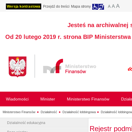
Wersja kontrastowa
Przejdź do treści
Mapa strony
Jesteś na archiwalnej 
Od 20 lutego 2019 r. strona BIP Ministerstw
Wiadomości
Minister
Ministerstwo Finansów
Dział
Ministerstwo Finansów
Działalność
Działalność lobbingowa
Działalność lobbingow
Działalność edukacyjna
Rejestr podm