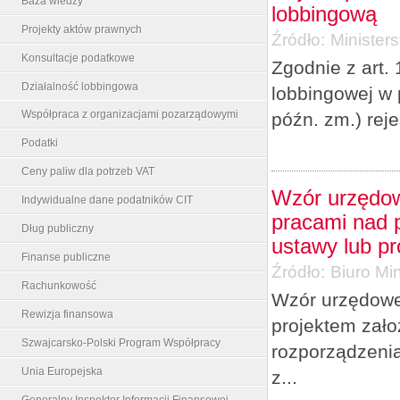
Baza wiedzy
lobbingową
Projekty aktów prawnych
Źródło:
Minister
Konsultacje podatkowe
Zgodnie z art. 
Działalność lobbingowa
lobbingowej w 
Współpraca z organizacjami pozarządowymi
późn. zm.) rej
Podatki
Ceny paliw dla potrzeb VAT
Wzór urzędow
Indywidualne dane podatników CIT
pracami nad p
Dług publiczny
ustawy lub p
Finanse publiczne
Źródło:
Biuro Min
Rachunkowość
Wzór urzędowe
Rewizja finansowa
projektem zało
Szwajcarsko-Polski Program Współpracy
rozporządzenia
Unia Europejska
z...
Generalny Inspektor Informacji Finansowej