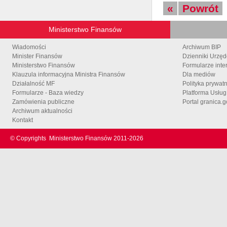
«
Powrót
Ministerstwo Finansów
Wiadomości
Archiwum BIP
Minister Finansów
Dzienniki Urzę
Ministerstwo Finansów
Formularze inte
Klauzula informacyjna Ministra Finansów
Dla mediów
Działalność MF
Polityka prywat
Formularze - Baza wiedzy
Platforma Usłu
Zamówienia publiczne
Portal granica.g
Archiwum aktualności
Kontakt
© Copyrights
Ministerstwo Finansów 2011-
2026