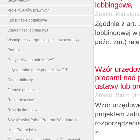
Baza wiedzy
lobbingową
Projekty aktów prawnych
Źródło:
Minister
Konsultacje podatkowe
Zgodnie z art. 
Działalność lobbingowa
lobbingowej w 
Współpraca z organizacjami pozarządowymi
późn. zm.) rej
Podatki
Ceny paliw dla potrzeb VAT
Wzór urzędow
Indywidualne dane podatników CIT
pracami nad p
Dług publiczny
ustawy lub p
Finanse publiczne
Źródło:
Biuro Min
Rachunkowość
Wzór urzędowe
Rewizja finansowa
projektem zało
Szwajcarsko-Polski Program Współpracy
rozporządzenia
Unia Europejska
z...
Generalny Inspektor Informacji Finansowej