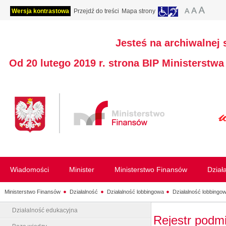
Wersja kontrastowa
Przejdź do treści
Mapa strony
Jesteś na archiwalnej 
Od 20 lutego 2019 r. strona BIP Ministerstw
Wiadomości
Minister
Ministerstwo Finansów
Dział
Ministerstwo Finansów
Działalność
Działalność lobbingowa
Działalność lobbingow
Działalność edukacyjna
Rejestr podm