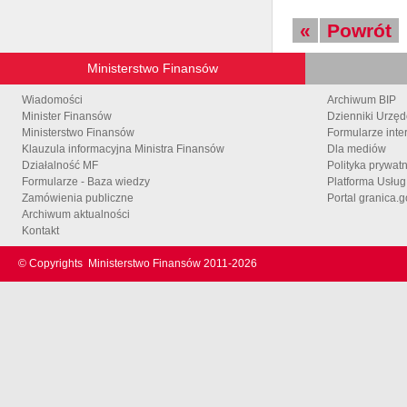
«
Powrót
Ministerstwo Finansów
Wiadomości
Archiwum BIP
Minister Finansów
Dzienniki Urzę
Ministerstwo Finansów
Formularze inte
Klauzula informacyjna Ministra Finansów
Dla mediów
Działalność MF
Polityka prywat
Formularze - Baza wiedzy
Platforma Usłu
Zamówienia publiczne
Portal granica.g
Archiwum aktualności
Kontakt
© Copyrights
Ministerstwo Finansów 2011-
2026