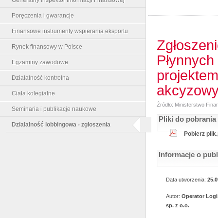
Poręczenia i gwarancje
Finansowe instrumenty wspierania eksportu
Zgłoszeni
Rynek finansowy w Polsce
Płynnych 
Egzaminy zawodowe
projektem
Działalność kontrolna
akcyzowym
Ciała kolegialne
Źródło: Ministerstwo Fin
Seminaria i publikacje naukowe
Pliki do pobrania
Działalność lobbingowa - zgłoszenia
Pobierz plik
Informacje o pub
Data utworzenia:
25.0
Autor:
Operator Logi
sp. z o.o.