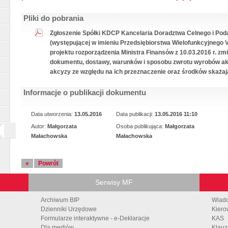
Pliki do pobrania
Zgłoszenie Spółki KDCP Kancelaria Doradztwa Celnego i Podat
(występującej w imieniu Przedsiębiorstwa Wielofunkcyjnego
projektu rozporządzenia Ministra Finansów z 10.03.2016 r. z
dokumentu, dostawy, warunków i sposobu zwrotu wyrobów ak
akcyzy ze względu na ich przeznaczenie oraz środków skażają
Informacje o publikacji dokumentu
Data utworzenia:
13.05.2016
Data publikacji:
13.05.2016 11:10
Autor:
Małgorzata
Osoba publikująca:
Małgorzata
Małachowska
Małachowska
«
Powrót
Serwisy MF
Archiwum BIP
Wiad
Dzienniki Urzędowe
Kiero
Formularze interaktywne - e-Deklaracje
KAS
Dla mediów
Klauz