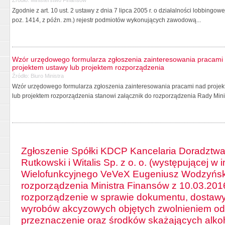
Zgodnie z art. 10 ust. 2 ustawy z dnia 7 lipca 2005 r. o działalności lobbingo
poz. 1414, z późn. zm.) rejestr podmiotów wykonujących zawodową...
Wzór urzędowego formularza zgłoszenia zainteresowania pracami 
projektem ustawy lub projektem rozporządzenia
Źródło:
Biuro Ministra
Wzór urzędowego formularza zgłoszenia zainteresowania pracami nad projekt
lub projektem rozporządzenia stanowi załącznik do rozporządzenia Rady Minis
Zgłoszenie Spółki KDCP Kancelaria Doradztw
Rutkowski i Witalis Sp. z o. o. (występującej w
Wielofunkcyjnego VeVeX Eugeniusz Wodzyński 
rozporządzenia Ministra Finansów z 10.03.2016
rozporządzenie w sprawie dokumentu, dostawy
wyrobów akcyzowych objętych zwolnieniem od 
przeznaczenie oraz środków skażających alkoh