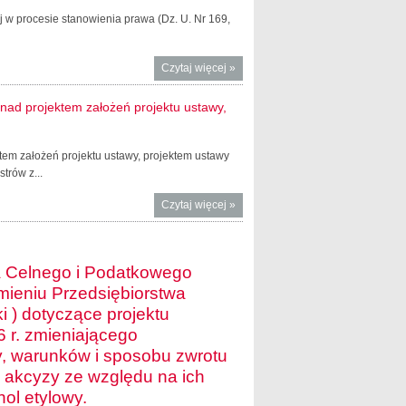
wej w procesie stanowienia prawa (Dz. U. Nr 169,
Czytaj więcej
o Rejestr
»
podmiotów
wykonujących
nad projektem założeń projektu ustawy,
zawodową
działalność
lobbingową
em założeń projektu ustawy, projektem ustawy
trów z...
Czytaj więcej
o Wzór
»
urzędowego
formularza
zgłoszenia
a Celnego i Podatkowego
zainteresowania
 imieniu Przedsiębiorstwa
pracami nad
projektem
) dotyczące projektu
założeń projektu
 r. zmieniającego
ustawy,
, warunków i sposobu zwrotu
projektem
akcyzy ze względu na ich
ustawy lub
ol etylowy.
projektem