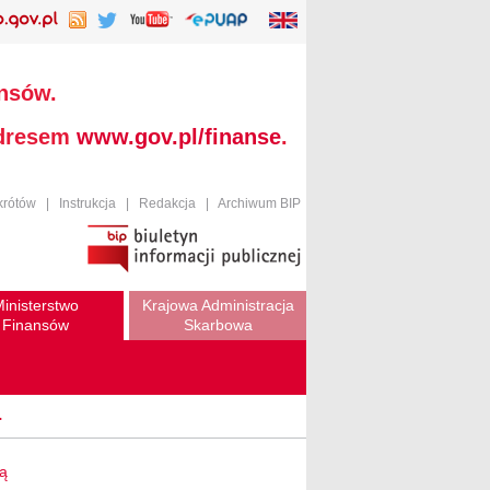
ansów.
adresem
www.gov.pl/finanse
.
krótów
|
Instrukcja
|
Redakcja
|
Archiwum BIP
inisterstwo
Krajowa Administracja
Finansów
Skarbowa
.
wą