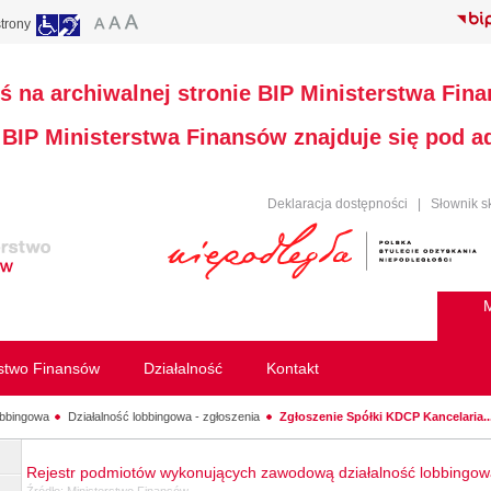
trony
ś na archiwalnej stronie BIP Ministerstwa Fin
a BIP Ministerstwa Finansów znajduje się pod 
Deklaracja dostępności
|
Słownik s
M
rstwo Finansów
Działalność
Kontakt
obbingowa
Działalność lobbingowa - zgłoszenia
Zgłoszenie Spółki KDCP Kancelaria..
Rejestr podmiotów wykonujących zawodową działalność lobbingo
Źródło:
Ministerstwo Finansów