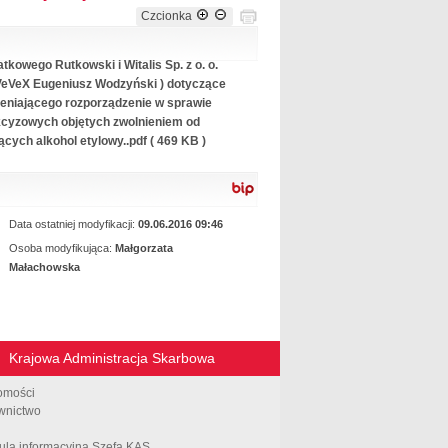
rozporządzenia
Czcionka
kowego Rutkowski i Witalis Sp. z o. o.
 VeVeX Eugeniusz Wodzyński ) dotyczące
mieniającego rozporządzenie w sprawie
cyzowych objętych zwolnieniem od
cych alkohol etylowy..pdf ( 469 KB )
Data ostatniej modyfikacji:
09.06.2016 09:46
Osoba modyfikująca:
Małgorzata
Małachowska
Krajowa Administracja Skarbowa
omości
wnictwo
ula informacyjna Szefa KAS