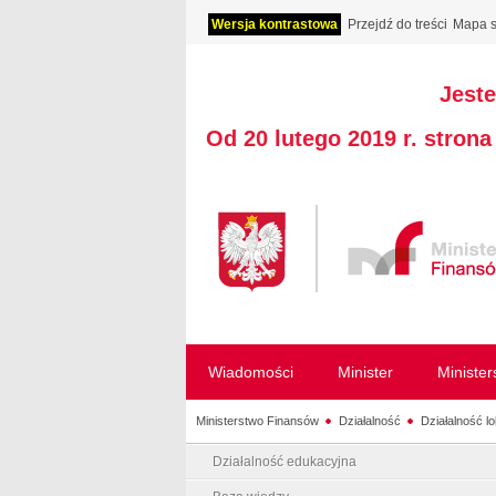
Wersja kontrastowa
Przejdź do treści
Mapa s
Jeste
Od 20 lutego 2019 r. stron
Wiadomości
Minister
Ministe
Ministerstwo Finansów
Działalność
Działalność l
Działalność edukacyjna