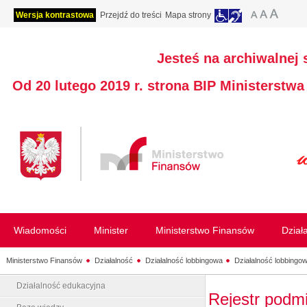
Wersja kontrastowa
Przejdź do treści
Mapa strony
Jesteś na archiwalnej 
Od 20 lutego 2019 r. strona BIP Ministerstw
Wiadomości
Minister
Ministerstwo Finansów
Dział
Ministerstwo Finansów
Działalność
Działalność lobbingowa
Działalność lobbingow
Działalność edukacyjna
Rejestr podm