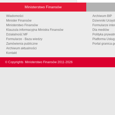
Ministerstwo Finansów
Wiadomości
Archiwum BIP
Minister Finansów
Dzienniki Urzę
Ministerstwo Finansów
Formularze inte
Klauzula informacyjna Ministra Finansów
Dla mediów
Działalność MF
Polityka prywat
Formularze - Baza wiedzy
Platforma Usłu
Zamówienia publiczne
Portal granica.g
Archiwum aktualności
Kontakt
© Copyrights
Ministerstwo Finansów 2011-
2026