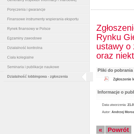
Poręczenia i gwarancje
Finansowe instrumenty wspierania eksportu
Zgłoszen
Rynek finansowy w Polsce
Rynku Gi
Egzaminy zawodowe
ustawy o
Działalność kontrolna
oraz niek
Ciała kolegialne
Seminaria i publikacje naukowe
Pliki do pobrania
Działalność lobbingowa - zgłoszenia
Zgłoszenie 
Informacje o pub
Data utworzenia:
21.0
Autor:
Andrzej Moro
«
Powrót