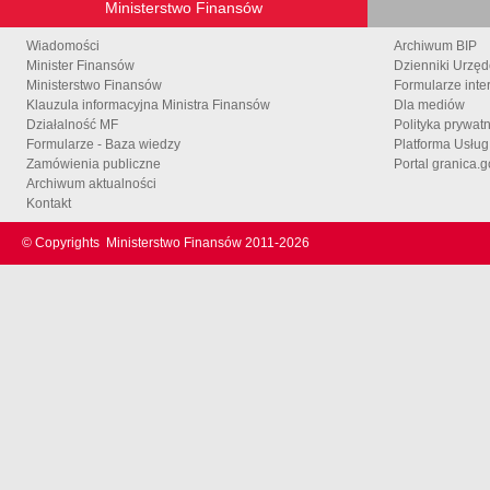
Ministerstwo Finansów
Wiadomości
Archiwum BIP
Minister Finansów
Dzienniki Urzę
Ministerstwo Finansów
Formularze inte
Klauzula informacyjna Ministra Finansów
Dla mediów
Działalność MF
Polityka prywat
Formularze - Baza wiedzy
Platforma Usłu
Zamówienia publiczne
Portal granica.g
Archiwum aktualności
Kontakt
© Copyrights
Ministerstwo Finansów 2011-
2026