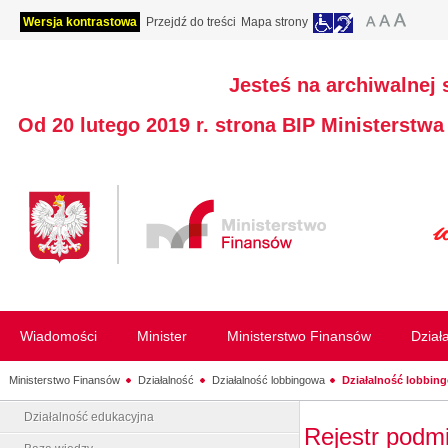
Wersja kontrastowa
Przejdź do treści
Mapa strony
Jesteś na archiwalnej 
Od 20 lutego 2019 r. strona BIP Ministerstw
Wiadomości
Minister
Ministerstwo Finansów
Dział
Ministerstwo Finansów
Działalność
Działalność lobbingowa
Działalność lobbing
Działalność edukacyjna
Rejestr podm