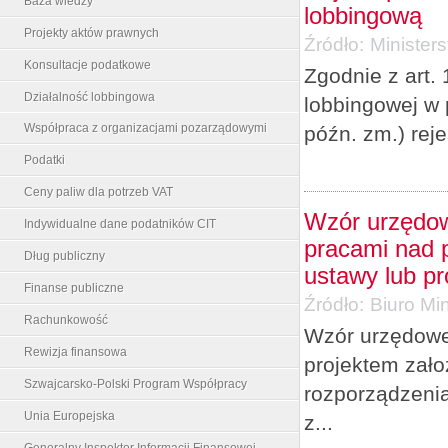
Baza wiedzy
lobbingową
Projekty aktów prawnych
Źródło:
Minister
Konsultacje podatkowe
Zgodnie z art. 
Działalność lobbingowa
lobbingowej w 
Współpraca z organizacjami pozarządowymi
późn. zm.) rej
Podatki
Ceny paliw dla potrzeb VAT
Wzór urzędow
Indywidualne dane podatników CIT
pracami nad p
Dług publiczny
ustawy lub p
Finanse publiczne
Źródło:
Biuro Min
Rachunkowość
Wzór urzędowe
Rewizja finansowa
projektem zało
Szwajcarsko-Polski Program Współpracy
rozporządzenia
Unia Europejska
z...
Generalny Inspektor Informacji Finansowej