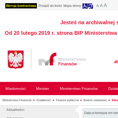
Wersja kontrastowa
Przejdź do treści
Mapa strony
Jesteś na archiwalnej 
Od 20 lutego 2019 r. strona BIP Ministerstw
Wiadomości
Minister
Ministerstwo Finansów
Dział
Ministerstwo Finansów
Działalność
Finanse publiczne
Budżet zadaniowy
Aktu
Aktualności
Data w formacie rrrr-m