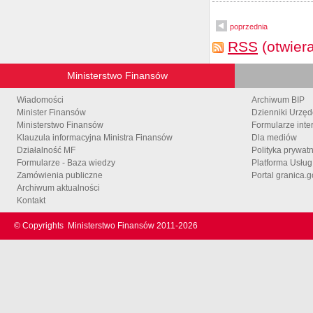
poprzednia
RSS
(otwier
Ministerstwo Finansów
Wiadomości
Archiwum BIP
Minister Finansów
Dzienniki Urzę
Ministerstwo Finansów
Formularze inte
Klauzula informacyjna Ministra Finansów
Dla mediów
Działalność MF
Polityka prywat
Formularze - Baza wiedzy
Platforma Usłu
Zamówienia publiczne
Portal granica.g
Archiwum aktualności
Kontakt
© Copyrights
Ministerstwo Finansów 2011-
2026