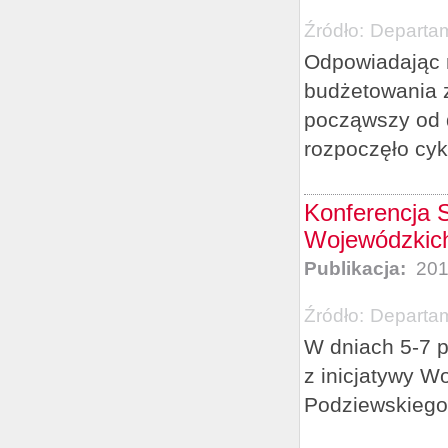
Źródło:
Departam
Odpowiadając 
budżetowania 
począwszy od d
rozpoczęło cykl
Konferencja S
Wojewódzkich
Publikacja:
201
Źródło:
Departam
W dniach 5-7 p
z inicjatywy 
Podziewskiego 