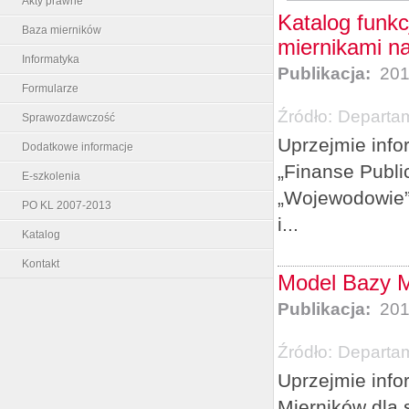
Akty prawne
Katalog funkc
Baza mierników
miernikami n
Informatyka
Publikacja:
201
Formularze
Źródło:
Departam
Sprawozdawczość
Uprzejmie info
Dodatkowe informacje
„Finanse Publi
E-szkolenia
„Wojewodowie” 
PO KL 2007-2013
i...
Katalog
Kontakt
Model Bazy M
Publikacja:
201
Źródło:
Departam
Uprzejmie info
Mierników dla