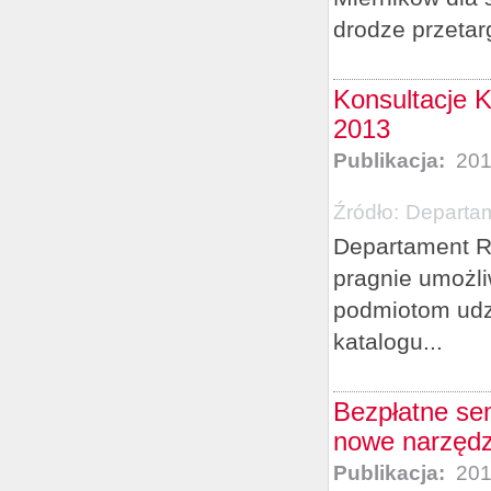
drodze przetar
Konsultacje K
2013
Publikacja:
201
Źródło:
Departam
Departament R
pragnie umożl
podmiotom udz
katalogu...
Bezpłatne se
nowe narzędz
Publikacja:
201