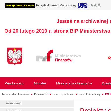
Wersja kontrastowa
Przejdź do treści
Mapa strony
Jesteś na archiwalnej 
Od 20 lutego 2019 r. strona BIP Ministerstw
Wiadomości
Minister
Ministerstwo Finansów
Dział
Ministerstwo Finansów
Działalność
Finanse publiczne
Budżet zadaniowy
PO K
Aktualności
Projekty 