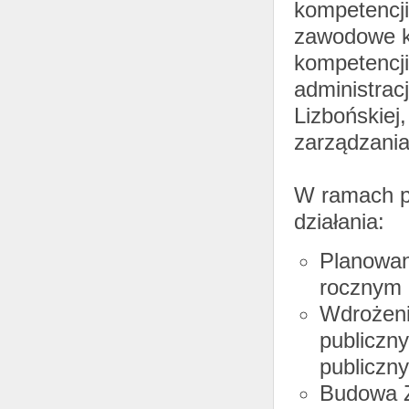
kompetencji
zawodowe ka
kompetencji
administracj
Lizbońskiej
zarządzania
W ramach pr
działania:
Planowan
rocznym i
Wdrożeni
publiczny
publiczny
Budowa Z