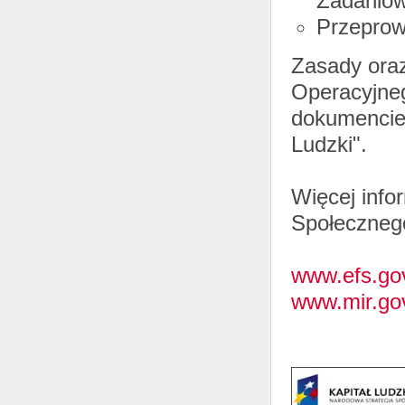
Zadanio
Przeprow
Zasady ora
Operacyjneg
dokumencie 
Ludzki".
Więcej info
Społeczneg
www.efs.gov
www.mir.gov