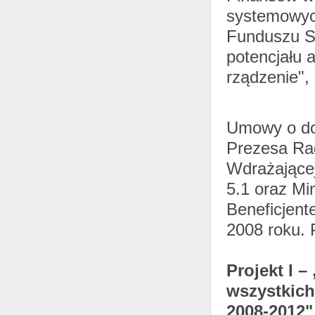
systemowyc
Funduszu S
potencjału a
rządzenie",
Umowy o do
Prezesa Rad
Wdrażającej 
5.1 oraz Mi
Beneficjent
2008 roku. 
Projekt I 
wszystkic
2008-2012"