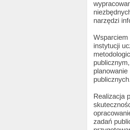
wypracowani
niezbędnych
narzędzi in
Wsparciem o
instytucji 
metodologi
publicznym,
planowanie 
publicznych
Realizacja 
skutecznośc
opracowanie
zadań publi
przygotowa