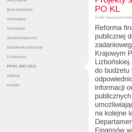
Akty prawne
PO KL
Baza mierników
Źródło: Departament Ref
Informatyka
Reforma fin
Formularze
publicznej 
Sprawozdawczość
zadaniowego
Dodatkowe informacje
Krajowym Pr
E-szkolenia
Lizbońskiej
PO KL 2007-2013
do budżetu 
Katalog
odpowiednio
Kontakt
informacji 
publicznyc
umożliwiają
na kolejne 
Departamen
Finansów w