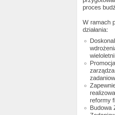
proces bud
W ramach pr
działania:
Doskonal
wdrożeni
wieloletn
Promocja
zarządza
zadaniow
Zapewnie
realizow
reformy 
Budowa Z