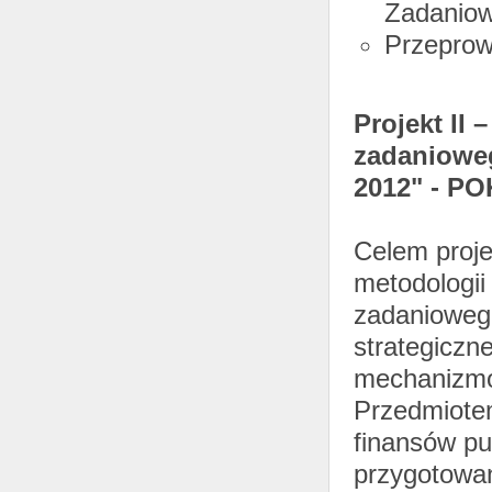
Zadanio
Przeprow
Projekt II
zadanioweg
2012" - PO
Celem proje
metodologii
zadaniowego
strategiczn
mechanizmó
Przedmiotem
finansów pu
przygotowan