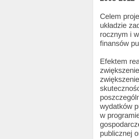
Celem proje
układzie za
rocznym i w
finansów pu
Efektem rea
zwiększenie
zwiększeni
skutecznośc
poszczególn
wydatków pu
w programie
gospodarcze
publicznej o