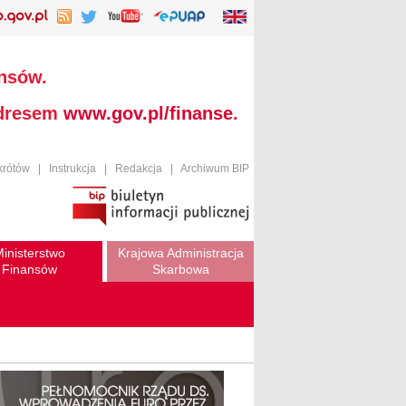
ansów.
adresem
www.gov.pl/finanse
.
krótów
|
Instrukcja
|
Redakcja
|
Archiwum BIP
inisterstwo
Krajowa Administracja
Finansów
Skarbowa