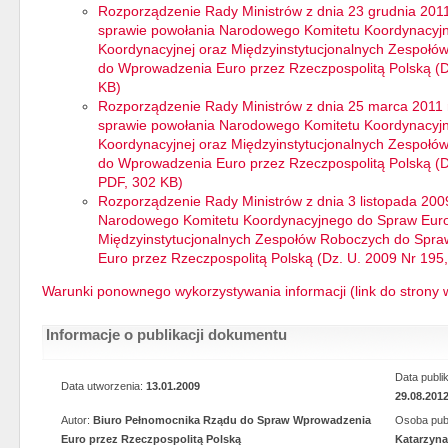
Rozporządzenie Rady Ministrów z dnia 23 grudnia 2011
sprawie powołania Narodowego Komitetu Koordynacyj
Koordynacyjnej oraz Międzyinstytucjonalnych Zespoł
do Wprowadzenia Euro przez Rzeczpospolitą Polską (Dz
KB)
Rozporządzenie Rady Ministrów z dnia 25 marca 2011 
sprawie powołania Narodowego Komitetu Koordynacyj
Koordynacyjnej oraz Międzyinstytucjonalnych Zespoł
do Wprowadzenia Euro przez Rzeczpospolitą Polską (Dz.
PDF, 302 KB)
Rozporządzenie Rady Ministrów z dnia 3 listopada 200
Narodowego Komitetu Koordynacyjnego do Spraw Euro
Międzyinstytucjonalnych Zespołów Roboczych do Spr
Euro przez Rzeczpospolitą Polską (Dz. U. 2009 Nr 195,
Warunki ponownego wykorzystywania informacji (link do strony 
Informacje o publikacji dokumentu
Data publik
Data utworzenia:
13.01.2009
29.08.201
Autor:
Biuro Pełnomocnika Rządu do Spraw Wprowadzenia
Osoba publ
Euro przez Rzeczpospolitą Polską
Katarzyn