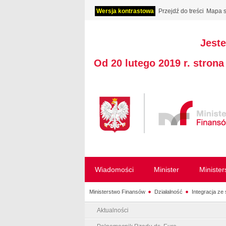
Wersja kontrastowa
Przejdź do treści
Mapa s
Jeste
Od 20 lutego 2019 r. stron
Wiadomości
Minister
Ministe
Ministerstwo Finansów
Działalność
Integracja ze 
Aktualności