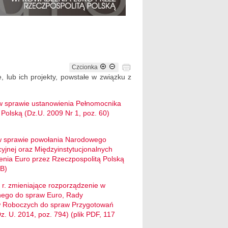
Czcionka
 lub ich projekty, powstałe w związku z
 w sprawie ustanowienia Pełnomocnika
olską (Dz.U. 2009 Nr 1, poz. 60)
 w sprawie powołania Narodowego
jnej oraz Międzyinstytucjonalnych
ia Euro przez Rzeczpospolitą Polską
KB)
r. zmieniające rozporządzenie w
nego do spraw Euro, Rady
ów Roboczych do spraw Przygotowań
. U. 2014, poz. 794) (plik PDF, 117