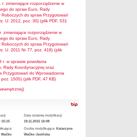
 r. zmieniające rozporządzenie w
nego do spraw Euro, Rady
ów Roboczych do spraw Przygotowań
. U. 2012, poz. 30) (plik PDF, 531
r. zmieniające rozporządzenie w
nego do spraw Euro, Rady
ów Roboczych do spraw Przygotowań
 U. 2011 Nr 77, poz. 418) (plik
9 r. w sprawie powołania
, Rady Koordynacyjnej oraz
aw Przygotowań do Wprowadzenia
 poz. 1505) (plik PDF, 47 KB)
wewnętrznej)
acji:
Data ostatniej modyfikacji:
2 15:15
19.11.2015 16:08
ikująca:
Osoba modyfikująca:
Katarzyna
a Waćko
Waćko-Jasińska