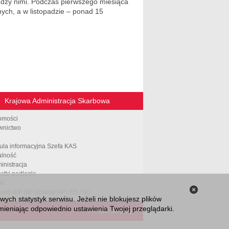
ędzy nimi. Podczas pierwszego miesiąca
lnych, a w listopadzie – ponad 15
Krajowa Administracja Skarbowa
omości
wnictwo
ula informacyjna Szefa KAS
alność
inistracja
stki podległe
kt
wum BIP MF działów AP / KS / SC
Zamknij
ch statystyk serwisu. Jeżeli nie blokujesz plików
informacj
ieniając odpowiednio ustawienia Twojej przeglądarki.
Przejdź do góry
o plikach
cookies