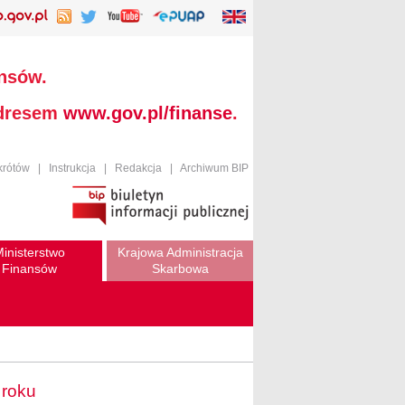
ansów.
adresem
www.gov.pl/finanse
.
krótów
|
Instrukcja
|
Redakcja
|
Archiwum BIP
inisterstwo
Krajowa Administracja
Finansów
Skarbowa
 roku