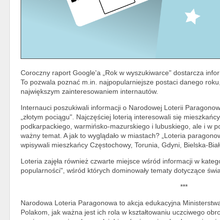
Coroczny raport Google'a „Rok w wyszukiwarce" dostarcza inform
To pozwala poznać m.in. najpopularniejsze postaci danego roku, 
największym zainteresowaniem internautów.
Internauci poszukiwali informacji o Narodowej Loterii Paragonowe
„złotym pociągu". Najczęściej loterią interesowali się mieszkańc
podkarpackiego, warmińsko-mazurskiego i lubuskiego, ale i w po
ważny temat. A jak to wyglądało w miastach? „Loteria paragonow
wpisywali mieszkańcy Częstochowy, Torunia, Gdyni, Bielska-Biał
Loteria zajęła również czwarte miejsce wśród informacji w katego
popularności", wśród których dominowały tematy dotyczące świata
***
Narodowa Loteria Paragonowa to akcja edukacyjna Ministerstw
Polakom, jak ważna jest ich rola w kształtowaniu uczciwego ob