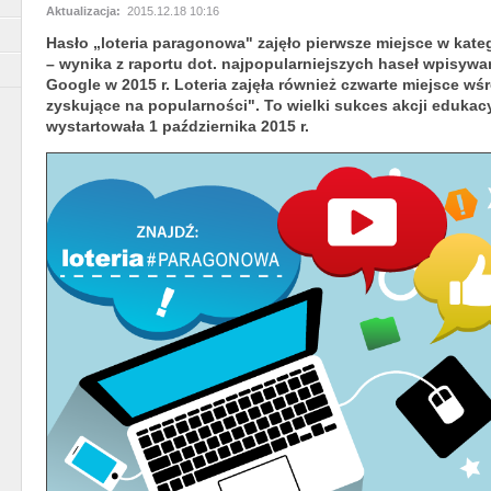
Aktualizacja:
2015.12.18 10:16
Hasło „loteria paragonowa" zajęło pierwsze miejsce w kateg
– wynika z raportu dot. najpopularniejszych haseł wpisy
Google w 2015 r. Loteria zajęła również czwarte miejsce wśr
zyskujące na popularności". To wielki sukces akcji edukac
wystartowała 1 października 2015 r.