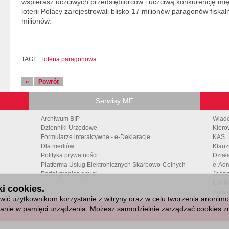
wspierasz uczciwych przedsiębiorców i uczciwą konkurencję mi
loterii Polacy zarejestrowali blisko 17 milionów paragonów fiska
milionów.
TAGI
loteria paragonowa
«
Powrót
Serwisy MF
Archiwum BIP
Wiad
Dzienniki Urzędowe
Kiero
Formularze interaktywne - e-Deklaracje
KAS
Dla mediów
Klauz
Polityka prywatności
Dział
Platforma Usług Elektronicznych Skarbowo-Celnych
e-Adm
Portal granica.gov.pl
Jedno
Konta
i cookies.
Archi
ić użytkownikom korzystanie z witryny oraz w celu tworzenia anonimowy
isanie w pamięci urządzenia. Możesz samodzielnie zarządzać cookies zm
6