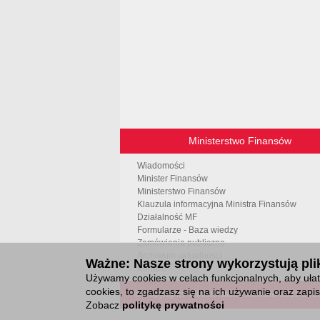
Ministerstwo Finansów
Wiadomości
Minister Finansów
Ministerstwo Finansów
Klauzula informacyjna Ministra Finansów
Działalność MF
Formularze - Baza wiedzy
Zamówienia publiczne
Archiwum aktualności
Ważne: Nasze strony wykorzystują plik
Kontakt
Używamy cookies w celach funkcjonalnych, aby ułatw
cookies, to zgadzasz się na ich używanie oraz zap
© Copyrights
Ministerstwo Finansów 2011-
202
Zobacz
politykę prywatności