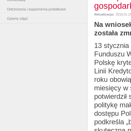
gospodar
Ostrzeżenia i wyjaśnienia podatkowe
Aktualizacja:
2016.01.15
Galerie zdjęć
Na wniosek
została zm
13 styczni
Funduszu W
Polskę kryt
Linii Kredy
roku obowią
miesięcy w 
potwierdził
politykę ma
dostępu Po
podkreśla „
skuteczną p