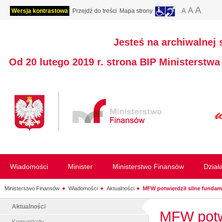
Wersja kontrastowa
Przejdź do treści
Mapa strony
Jesteś na archiwalnej 
Od 20 lutego 2019 r. strona BIP Ministerstw
Wiadomości
Minister
Ministerstwo Finansów
Dział
Ministerstwo Finansów
Wiadomości
Aktualności
MFW potwierdził silne fundame
Aktualności
MFW potwi
Komunikaty