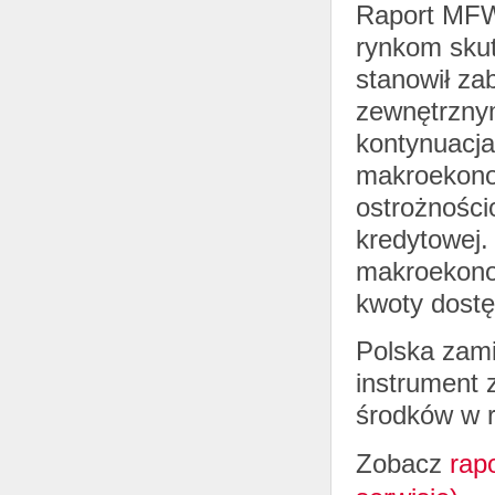
Raport MFW 
rynkom skut
stanowił za
zewnętrznym
kontynuacja
makroekonom
ostrożności
kredytowej.
makroekonom
kwoty dostę
Polska zami
instrument 
środków w 
Zobacz
rap