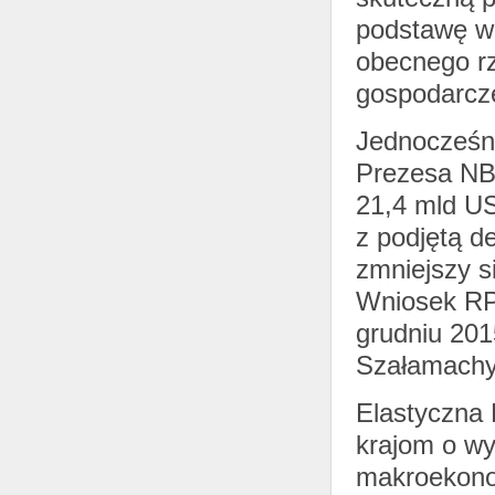
podstawę wz
obecnego rz
gospodarcze
Jednocześni
Prezesa NBP
21,4 mld U
z podjętą d
zmniejszy s
Wniosek RP 
grudniu 2015
Szałamachy
Elastyczna 
krajom o wy
makroekonom