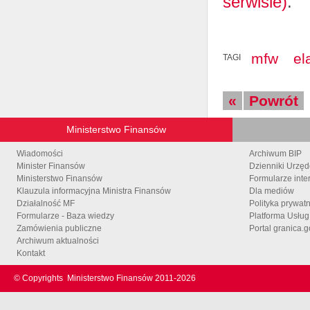
serwisie)
.
mfw
el
TAGI
«
Powrót
Ministerstwo Finansów
Wiadomości
Archiwum BIP
Minister Finansów
Dzienniki Urzę
Ministerstwo Finansów
Formularze inte
Klauzula informacyjna Ministra Finansów
Dla mediów
Działalność MF
Polityka prywat
Formularze - Baza wiedzy
Platforma Usłu
Zamówienia publiczne
Portal granica.g
Archiwum aktualności
Kontakt
© Copyrights
Ministerstwo Finansów 2011-
2026