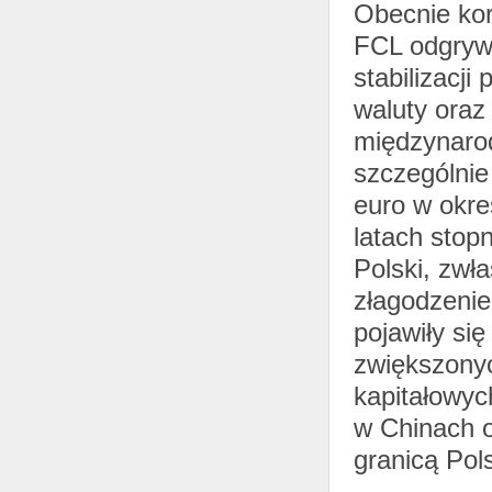
Obecnie kor
FCL odgrywa
stabilizacji
waluty oraz
międzynarod
szczególnie
euro w okre
latach stop
Polski, zwł
złagodzenie
pojawiły si
zwiększony
kapitałowyc
w Chinach o
granicą Pols