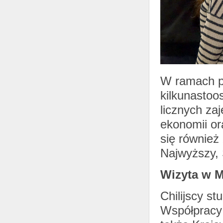
W ramach p
kilkunastoo
licznych za
ekonomii or
się również
Najwyższy, 
Wizyta w M
Chilijscy s
Współpracy