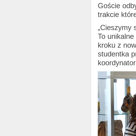
Goście odby
trakcie któr
„Cieszymy s
To unikalne
kroku z now
studentka 
koordynator