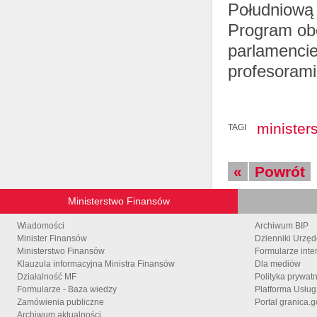
Południową 
Program obe
parlamencie
profesorami
minister
TAGI
«
Powrót
Ministerstwo Finansów
Wiadomości
Archiwum BIP
Minister Finansów
Dzienniki Urzę
Ministerstwo Finansów
Formularze inte
Klauzula informacyjna Ministra Finansów
Dla mediów
Działalność MF
Polityka prywat
Formularze - Baza wiedzy
Platforma Usłu
Zamówienia publiczne
Portal granica.g
Archiwum aktualności