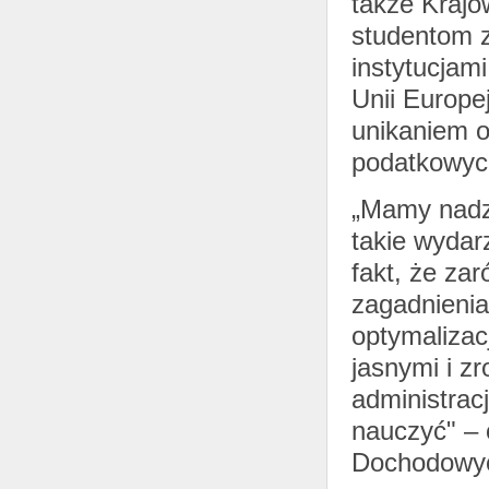
także Krajo
studentom 
instytucjam
Unii Europe
unikaniem o
podatkowyc
„Mamy nadzi
takie wydar
fakt, że za
zagadnienia
optymalizac
jasnymi i z
administrac
nauczyć" – 
Dochodowyc