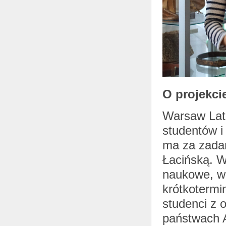
O projekci
Warsaw Lati
studentów 
ma za zadan
Łacińską. W
naukowe, wa
krótkotermi
studenci z 
państwach A