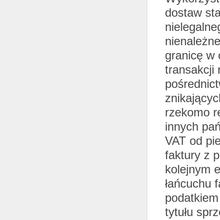
dostaw sta
nielegalne
nienależn
granicę w 
transakcji
pośrednict
znikającyc
rzekomo re
innych pań
VAT od pie
faktury z 
kolejnym e
łańcuchu f
podatkiem 
tytułu spr