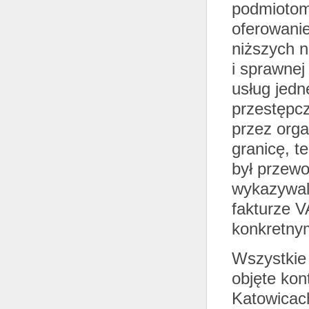
podmiotom
oferowani
niższych n
i sprawnej 
usług jedn
przestępc
przez orga
granicę, 
był przewo
wykazywali
fakturze V
konkretnym
Wszystkie 
objęte kon
Katowicach