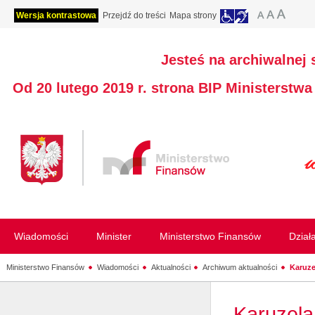
Wersja kontrastowa
Przejdź do treści
Mapa strony
Jesteś na archiwalnej 
Od 20 lutego 2019 r. strona BIP Ministerstw
Wiadomości
Minister
Ministerstwo Finansów
Dział
Ministerstwo Finansów
Wiadomości
Aktualności
Archiwum aktualności
Karuze
Karuzela