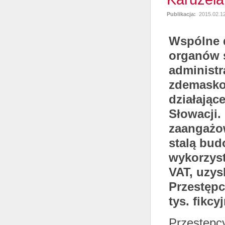
Publikacja:
2015.02.1
Wspólne d
organów ś
administr
zdemasko
działające
Słowacji. 
zaangażo
stalą bud
wykorzys
VAT, uzys
Przestępc
tys. fikc
Przestępc