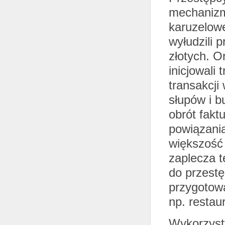
mechanizm
karuzelowe
wyłudzili 
złotych. O
inicjowali 
transakcji
słupów i b
obrót fakt
powiązani
większość 
zaplecza 
do przestę
przygotow
np. restau
Wykorzyst