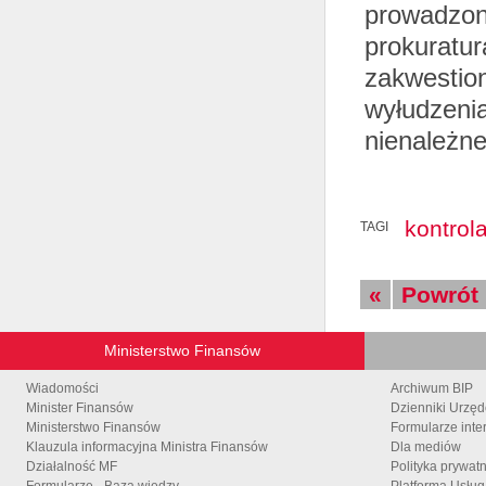
prowadzone
prokuratur
zakwestion
wyłudzeni
nienależn
kontrol
TAGI
«
Powrót
Ministerstwo Finansów
Wiadomości
Archiwum BIP
Minister Finansów
Dzienniki Urzę
Ministerstwo Finansów
Formularze inte
Klauzula informacyjna Ministra Finansów
Dla mediów
Działalność MF
Polityka prywat
Formularze - Baza wiedzy
Platforma Usłu