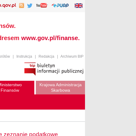
ansów.
adresem
www.gov.pl/finanse
.
krótów
|
Instrukcja
|
Redakcja
|
Archiwum BIP
inisterstwo
Krajowa Administracja
Finansów
Skarbowa
ne zeznanie podatkowe