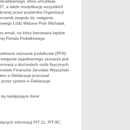
teraktywnego, który umożliwia
37, a także modyfikację wszystkich
branej przez podatnika Organizacji
ierownik zespołu ds. wstępnie
owego Łódź Widzew Piotr Michalak.
s email, na który kierowana będzie
nej Portalu Podatkowego
ypełnione zeznanie podatkowe (PFR)
 wstępnie wypełnionego zeznania jest
formacji o dochodach osób fizycznych.
terstwie Finansów Jarosław Wyszyński
ystem e-Deklaracje pracował
h przez system e-Deklaracje
 są następujące dane:
anych informacji PIT-11, PIT-8C,