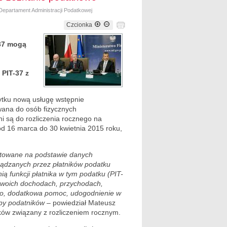
 Departament Administracji Podatkowej
Czcionka
-37 mogą
 PIT-37 z
ytku nową usługę wstępnie
ana do osób fizycznych
i są do rozliczenia rocznego na
od 16 marca do 30 kwietnia 2015 roku,
otowane na podstawie danych
ządzanych przez płatników podatku
ą funkcji płatnika w tym podatku (PIT-
 swoich dochodach, przychodach,
nego, dodatkowa pomoc, udogodnienie w
rupy podatników
– powiedział Mateusz
ów związany z rozliczeniem rocznym.