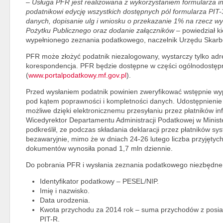
–
Usługa PFR jest realizowana z wykorzystaniem formularza in
podatnikowi edycję wszystkich dostępnych pól formularza PIT-
danych, dopisanie ulg i wniosku o przekazanie 1% na rzecz wy
Pożytku Publicznego oraz dodanie załączników
– powiedział k
wypełnionego zeznania podatkowego, naczelnik Urzędu Skarb
PFR może złożyć podatnik niezalogowany, wystarczy tylko adre
korespondencja. PFR będzie dostępne w części ogólnodostęp
(
www.portalpodatkowy.mf.gov.pl
).
Przed wysłaniem podatnik powinien zweryfikować wstępnie w
pod kątem poprawności i kompletności danych. Udostępnienie
możliwe dzięki elektronicznemu przesyłaniu przez płatników in
Wicedyrektor Departamentu Administracji Podatkowej w Minis
podkreślił, ze podczas składania deklaracji przez płatników s
bezawaryjnie, mimo że w dniach 24-26 lutego liczba przyjętyc
dokumentów wynosiła ponad 1,7 mln dziennie.
Do pobrania PFR i wysłania zeznania podatkowego niezbędne
Identyfikator podatkowy – PESEL/NIP.
Imię i nazwisko.
Data urodzenia.
Kwota przychodu za 2014 rok – suma przychodów z posiad
PIT-R.