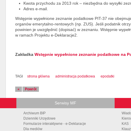
Kwota przychodu za 2013 rok – niezbędna do wysyłki zez
Adres e-mail.
Wstępnie wypełnione zeznanie podatkowe PIT-37 nie obejmuj
organów emerytalno-rentowych (np. ZUS). Jeśli podatnik otr
powinien je uwzględnić (dopisać) w zeznaniu. Wstępnie wypeł
w ramach Projektu e-Deklaracje2.
Zakładka
Wstępnie wypełnione zeznanie podatkowe na P
TAGI
strona główna
administracja podatkowa
epodatki
«
Powrót
Serwisy MF
Archiwum BIP
Wiad
Dzienniki Urzędowe
Kiero
Formularze interaktywne - e-Deklaracje
KAS
Dla mediów
Klauz