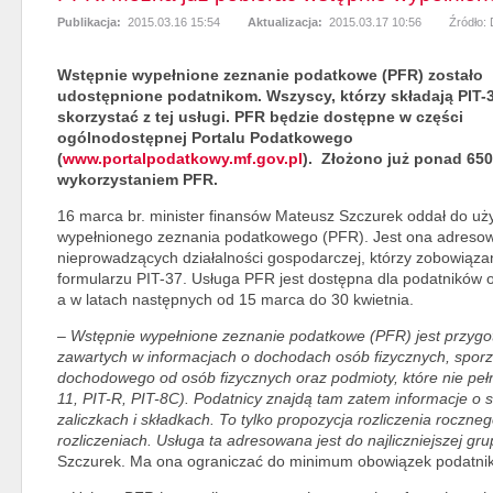
Publikacja:
2015.03.16 15:54
Aktualizacja:
2015.03.17 10:56
Źródło:
Wstępnie wypełnione zeznanie podatkowe (PFR) zostało
udostępnione podatnikom. Wszyscy, którzy składają PIT
skorzystać z tej usługi. PFR będzie dostępne w części
ogólnodostępnej Portalu Podatkowego
(
www.portalpodatkowy.mf.gov.pl
). Złożono już ponad 650
wykorzystaniem PFR.
16 marca br. minister finansów Mateusz Szczurek oddał do uż
wypełnionego zeznania podatkowego (PFR). Jest ona adresow
nieprowadzących działalności gospodarczej, którzy zobowiązan
formularzu PIT-37. Usługa PFR jest dostępna dla podatników 
a w latach następnych od 15 marca do 30 kwietnia.
–
Wstępnie wypełnione zeznanie podatkowe (PFR) jest przyg
zawartych w informacjach o dochodach osób fizycznych, spor
dochodowego od osób fizycznych oraz podmioty, które nie pełni
11, PIT-R, PIT-8C). Podatnicy znajdą tam zatem informacje o
zaliczkach i składkach. To tylko propozycja rozliczenia rocz
rozliczeniach. Usługa ta adresowana jest do najliczniejszej g
Szczurek. Ma ona ograniczać do minimum obowiązek podatnik