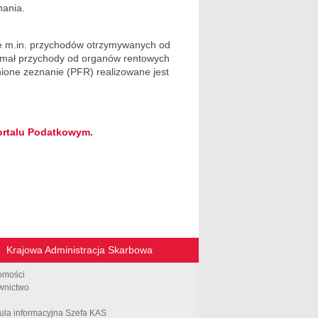
nania.
e m.in. przychodów otrzymywanych od
zymał przychody od organów rentowych
nione zeznanie (PFR) realizowane jest
ortalu Podatkowym
.
Krajowa Administracja Skarbowa
omości
wnictwo
ula informacyjna Szefa KAS