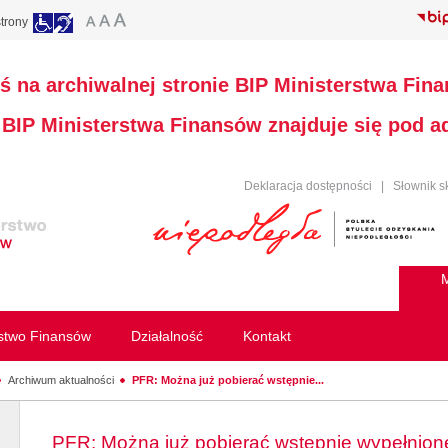
trony
ś na archiwalnej stronie BIP Ministerstwa Fin
a BIP Ministerstwa Finansów znajduje się pod 
Deklaracja dostępności
|
Słownik s
M
rstwo Finansów
Działalność
Kontakt
Archiwum aktualności
PFR: Można już pobierać wstępnie...
PFR: Można już pobierać wstępnie wypełnio