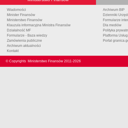
Wiadomości
Archiwum BIP
Minister Finansów
Dzienniki Urzę
Ministerstwo Finansów
Formularze inte
Klauzula informacyjna Ministra Finansów
Dla mediów
Działalność MF
Polityka prywat
Formularze - Baza wiedzy
Platforma Usłu
Zamówienia publiczne
Portal granica.g
Archiwum aktualności
Kontakt
© Copyrights
Ministerstwo Finansów 2011-
2026