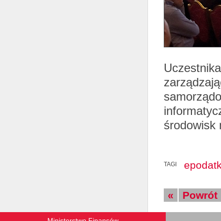
Uczestnika
zarządzając
samorządow
informatyc
środowisk
epodatk
TAGI
«
Powrót
Ministerstwo Finansów