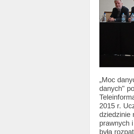
„Moc danyc
danych" p
Teleinform
2015 r. Ucz
dziedzinie
prawnych i
była rozpa