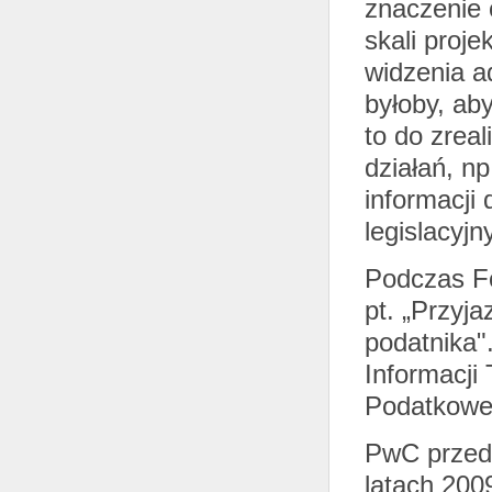
znaczenie 
skali proje
widzenia ad
byłoby, aby
to do zrea
działań, n
informacji 
legislacyjn
Podczas Fo
pt. „Przyj
podatnika"
Informacji
Podatkowe
PwC przeds
latach 200