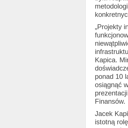
metodologi
konkretnyc
„Projekty 
funkcjonow
niewątpliw
infrastruk
Kapica. Mi
doświadcze
ponad 10 l
osiągnąć 
prezentacj
Finansów.
Jacek Kapi
istotną rol