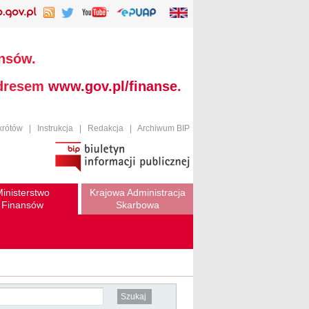
ansów.
adresem
www.gov.pl/finanse
.
krótów
|
Instrukcja
|
Redakcja
|
Archiwum BIP
inisterstwo
Krajowa Administracja
Finansów
Skarbowa