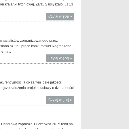
n krajanki tytoniowej. Zarzuty usłyszało już 13
Czytaj więcej
o Uderzenie w
»
zorganizowaną
przestępczość
tytoniową
imnazjalistów zorganizowanego przez
adesłano aż 263 prace konkursowe! Nagrodzono
enia...
Czytaj więcej
o Konkurs
»
„Finansoaktywni.
Misja: Podatki”
rozstrzygnięty
rencyjności a co za tym idzie jakości
iejsze założenia projektu ustawy o działalności
Czytaj więcej
o Większa
»
stabilność
zakładów
ubezpieczeń
i
ą Handlową zaprasza 17 czerwca 2015 roku na
reasekuracji