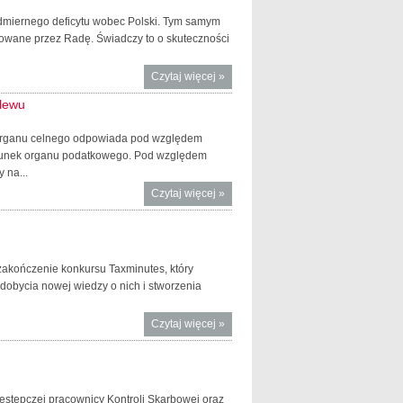
Finansów
admiernego deficytu wobec Polski. Tym samym
dowane przez Radę. Świadczy to o skuteczności
Czytaj więcej
o Zniesienie
»
procedury
elewu
nadmiernego
deficytu
 organu celnego odpowiada pod względem
wobec Polski
chunek organu podatkowego. Pod względem
 na...
Czytaj więcej
o
»
Standaryzacja
formularza
wpłaty
gotówkowej
zakończenie konkursu Taxminutes, który
oraz
dobycia nowej wiedzy o nich i stworzenia
polecenia
przelewu
Czytaj więcej
o Debata o
»
podatkach
na
zakończenie
Taxminutes
estępczej pracownicy Kontroli Skarbowej oraz