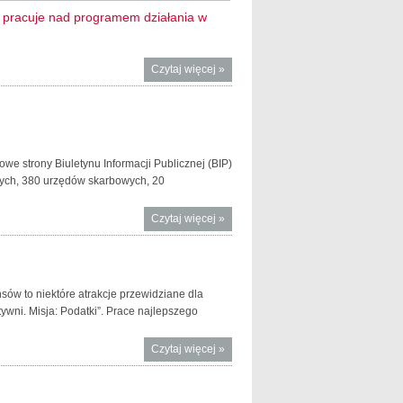
 pracuje nad programem działania w
Czytaj więcej
o
»
Samorząd
zawodowy
biegłych
rewidentów
wybiera
e strony Biuletynu Informacji Publicznej (BIP)
nowe
wych, 380 urzędów skarbowych, 20
władze i
pracuje
Czytaj więcej
o Nowe
»
nad
strony BIP
programem
izb i
działania w
urzędów
okresie
skarbowych
zmian
nsów to niektóre atrakcje przewidziane dla
związanych
wni. Misja: Podatki”. Prace najlepszego
z reformą
audytu
Czytaj więcej
o
»
Finansoaktywni
gimnazjaliści w
Ministerstwie