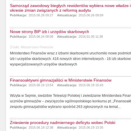
Samorząd zawodowy biegłych rewidentów wybiera nowe władze i
okresie zmian związanych z reformą audytu
Publikacja:
2015.06.26 09:27
Aktualizacja:
2015.06.26 09:59
Nowe strony BIP izb i urzędów skarbowych
Publikacja:
2015.06.24 08:08
Aktualizacja:
2016.01.05 11:38
Źródło:
Ministerstwo Finansów
Ministerstwo Finansów wraz z izbami skarbowymi uruchomiło nowe podmiotow
izb i urzędów skarbowych. 416 nowych stron internetowych - 16 izb skarbo
wyspecjalizowanych urzędów skarbowych
Finansoaktywni gimnazjaliści w Ministerstwie Finansów
Publikacja:
2015.06.19 13:54
Aktualizacja:
2015.06.19 15:43
Wizyta w Sejmie, siedzibie Telewizji Polskiej i zwiedzanie Ministerstwa Fina
uczniów gimnazjów – zwycięzców ogólnopolskiego konkursu pt. „Finansoakty
zespołu gimnazjalistów wybrano spośród 263 zgłoszonych na temat...
Zniesienie procedury nadmiernego deficytu wobec Polski
Publikacja:
2015.06.19 12:38
Aktualizacja:
2015.06.19 13:35