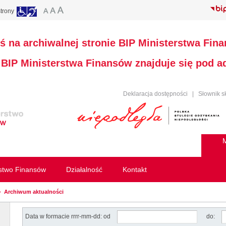
trony
ś na archiwalnej stronie BIP Ministerstwa Fin
a BIP Ministerstwa Finansów znajduje się pod 
Deklaracja dostępności
|
Słownik s
M
rstwo Finansów
Działalność
Kontakt
Archiwum aktualności
Data w formacie rrrr-mm-dd: od
do: