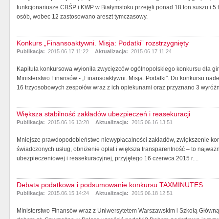
funkcjonariusze CBŚP i KWP w Białymstoku przejęli ponad 18 ton suszu i 5 to
osób, wobec 12 zastosowano areszt tymczasowy.
Konkurs „Finansoaktywni. Misja: Podatki” rozstrzygnięty
Publikacja:
2015.06.17 11:22
Aktualizacja:
2015.06.17 11:24
Kapituła konkursowa wyłoniła zwycięzców ogólnopolskiego konkursu dla g
Ministerstwo Finansów - „Finansoaktywni. Misja: Podatki". Do konkursu n
16 trzyosobowych zespołów wraz z ich opiekunami oraz przyznano 3 wyróżni
Większa stabilność zakładów ubezpieczeń i reasekuracji
Publikacja:
2015.06.16 13:20
Aktualizacja:
2015.06.16 13:51
Mniejsze prawdopodobieństwo niewypłacalności zakładów, zwiększenie konku
świadczonych usług, obniżenie opłat i większa transparentność – to najważn
ubezpieczeniowej i reasekuracyjnej, przyjętego 16 czerwca 2015 r....
Debata podatkowa i podsumowanie konkursu TAXMINUTES
Publikacja:
2015.06.15 14:24
Aktualizacja:
2015.06.18 12:51
Ministerstwo Finansów wraz z Uniwersytetem Warszawskim i Szkołą Główn