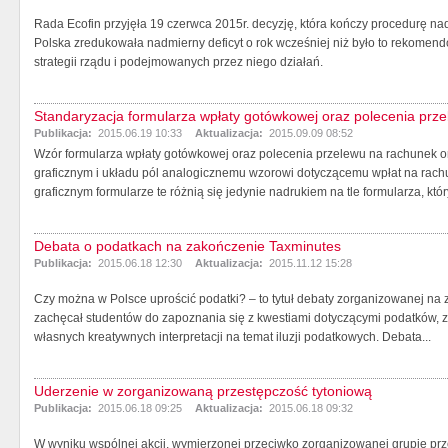
Rada Ecofin przyjęła 19 czerwca 2015r. decyzję, która kończy procedurę n
Polska zredukowała nadmierny deficyt o rok wcześniej niż było to rekomen
strategii rządu i podejmowanych przez niego działań.
Standaryzacja formularza wpłaty gotówkowej oraz polecenia prz
Publikacja:
2015.06.19 10:33
Aktualizacja:
2015.09.09 08:52
Wzór formularza wpłaty gotówkowej oraz polecenia przelewu na rachunek
graficznym i układu pól analogicznemu wzorowi dotyczącemu wpłat na ra
graficznym formularze te różnią się jedynie nadrukiem na tle formularza, który
Debata o podatkach na zakończenie Taxminutes
Publikacja:
2015.06.18 12:30
Aktualizacja:
2015.11.12 15:28
Czy można w Polsce uprościć podatki? – to tytuł debaty zorganizowanej na 
zachęcał studentów do zapoznania się z kwestiami dotyczącymi podatków, z
własnych kreatywnych interpretacji na temat iluzji podatkowych. Debata...
Uderzenie w zorganizowaną przestępczość tytoniową
Publikacja:
2015.06.18 09:25
Aktualizacja:
2015.06.18 09:32
W wyniku wspólnej akcji, wymierzonej przeciwko zorganizowanej grupie prz