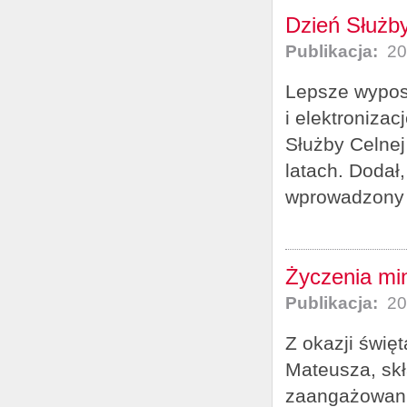
Dzień Służb
Publikacja:
20
Lepsze wyposa
i elektronizac
Służby Celnej
latach. Dodał
wprowadzony 
Życzenia min
Publikacja:
20
Z okazji świę
Mateusza, sk
zaangażowani