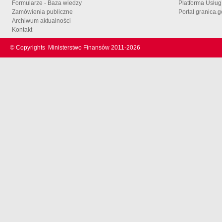
Formularze - Baza wiedzy
Platforma Usłu
Zamówienia publiczne
Portal granica.g
Archiwum aktualności
Kontakt
© Copyrights
Ministerstwo Finansów 2011-
2026