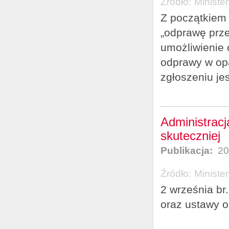
Źródło:
Ministe
Z początkiem 
„odprawę prz
umożliwienie
odprawy w opa
zgłoszeniu je
Administracj
skuteczniej
Publikacja:
20
Źródło:
Ministe
2 września br.
oraz ustawy o