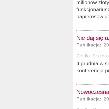
milionów złoty
funkcjonarius
papierosów u
Nie daj się 
Publikacja:
20
Źródło:
Służba 
4 grudnia w s
konferencja p
Nowoczesna g
Publikacja:
20