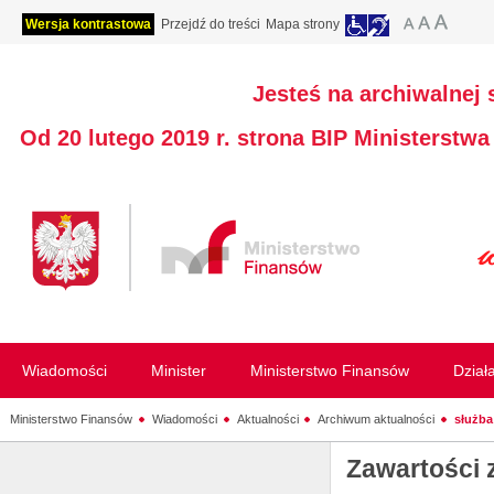
Wersja kontrastowa
Przejdź do treści
Mapa strony
Jesteś na archiwalnej 
Od 20 lutego 2019 r. strona BIP Ministerstw
Wiadomości
Minister
Ministerstwo Finansów
Dział
Ministerstwo Finansów
Wiadomości
Aktualności
Archiwum aktualności
służba
Zawartości 