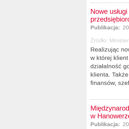
Nowe usługi 
przedsiębior
Publikacja:
20
Źródło:
Ministe
Realizując no
w której klie
działalność g
klienta. Takż
finansów, szef
Międzynarod
w Hanowerz
Publikacja:
20