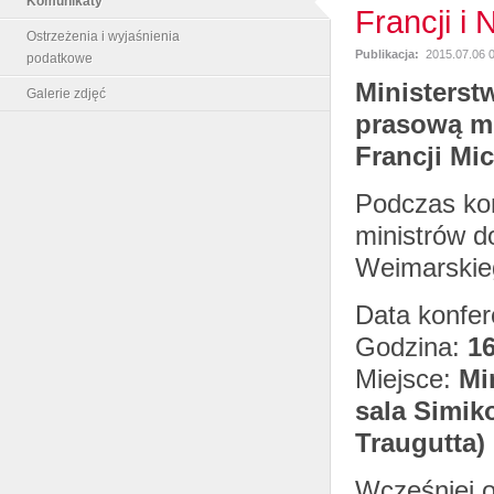
Komunikaty
Francji i 
Ostrzeżenia i wyjaśnienia
Publikacja:
2015.07.06 
podatkowe
Ministerst
Galerie zdjęć
prasową mi
Francji Mi
Podczas ko
ministrów d
Weimarskie
Data konfer
Godzina:
16
Miejsce:
Mi
sala Simik
Traugutta)
Wcześniej o