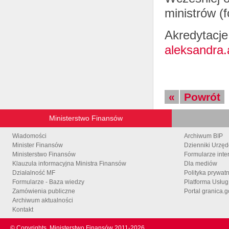
ministrów (
Akredytacje
aleksandra
«
Powrót
Ministerstwo Finansów
Wiadomości
Archiwum BIP
Minister Finansów
Dzienniki Urzę
Ministerstwo Finansów
Formularze inte
Klauzula informacyjna Ministra Finansów
Dla mediów
Działalność MF
Polityka prywat
Formularze - Baza wiedzy
Platforma Usłu
Zamówienia publiczne
Portal granica.g
Archiwum aktualności
Kontakt
© Copyrights
Ministerstwo Finansów 2011-
2026