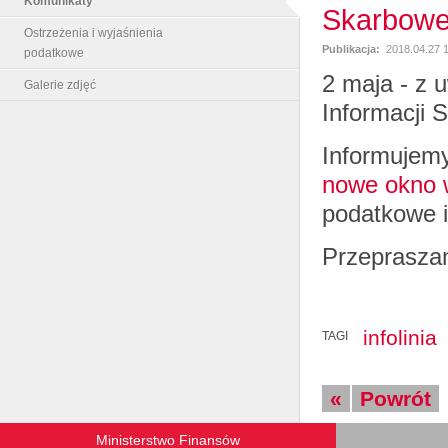
Komunikaty
Skarbowej
Ostrzeżenia i wyjaśnienia
Publikacja:
2018.04.27 
podatkowe
2 maja - z u
Galerie zdjęć
Informacji 
Informujemy
nowe okno w
podatkowe i
Przepraszam
infolinia
TAGI
«
Powrót
Ministerstwo Finansów