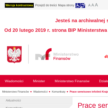
Wersja kontrastowa
Przejdź do treści
Mapa strony
Jesteś na archiwalnej 
Od 20 lutego 2019 r. strona BIP Ministerstw
Wiadomości
Minister
Ministerstwo Finansów
Dział
Ministerstwo Finansów
Wiadomości
Komunikaty
Prace serwisowe infolinii Krajo
Aktualności
Prace serw