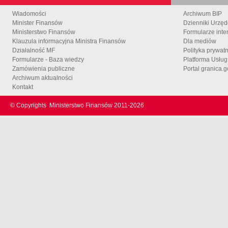
Wiadomości
Archiwum BIP
Minister Finansów
Dzienniki Urzę
Ministerstwo Finansów
Formularze inte
Klauzula informacyjna Ministra Finansów
Dla mediów
Działalność MF
Polityka prywat
Formularze - Baza wiedzy
Platforma Usłu
Zamówienia publiczne
Portal granica.g
Archiwum aktualności
Kontakt
© Copyrights
Ministerstwo Finansów 2011-
2026