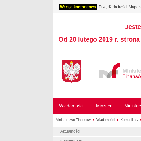
Wersja kontrastowa
Przejdź do treści
Mapa s
Jeste
Od 20 lutego 2019 r. stron
Wiadomości
Minister
Ministe
Ministerstwo Finansów
Wiadomości
Komunikaty
Aktualności