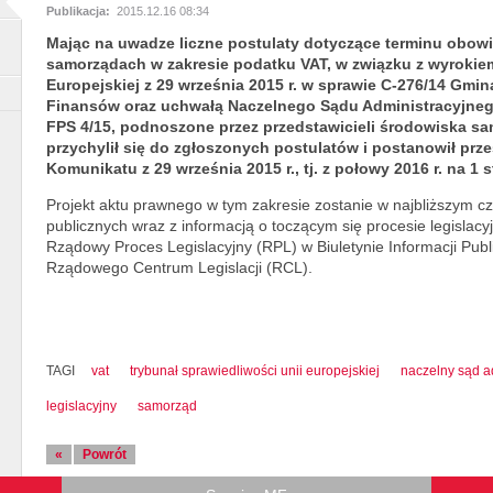
Publikacja:
2015.12.16 08:34
Mając na uwadze liczne postulaty dotyczące terminu obowią
samorządach w zakresie podatku VAT, w związku z wyrokie
Europejskiej z 29 września 2015 r. w sprawie C-276/14 Gmi
Finansów oraz uchwałą Naczelnego Sądu Administracyjnego z
FPS 4/15, podnoszone przez przedstawicieli środowiska s
przychylił się do zgłoszonych postulatów i postanowił prz
Komunikatu z 29 września 2015 r., tj. z połowy 2016 r. na 1 s
Projekt aktu prawnego w tym zakresie zostanie w najbliższym cz
publicznych wraz z informacją o toczącym się procesie legislacy
Rządowy Proces Legislacyjny (RPL) w Biuletynie Informacji Publ
Rządowego Centrum Legislacji (RCL).
TAGI
vat
trybunał sprawiedliwości unii europejskiej
naczelny sąd a
legislacyjny
samorząd
«
Powrót