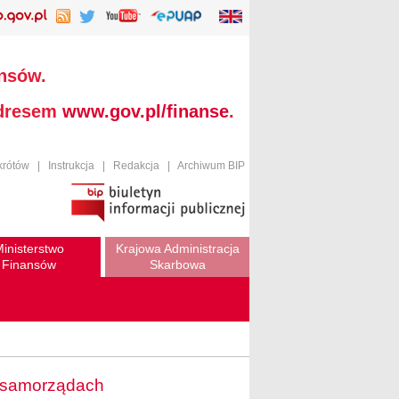
ansów.
adresem
www.gov.pl/finanse
.
krótów
|
Instrukcja
|
Redakcja
|
Archiwum BIP
inisterstwo
Krajowa Administracja
Finansów
Skarbowa
 w samorządach