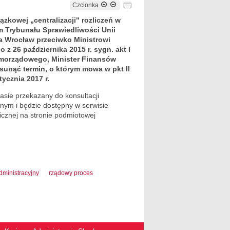
Czcionka
zkowej „centralizacji" rozliczeń w
m Trybunału Sprawiedliwości Unii
na Wrocław przeciwko Ministrowi
 26 października 2015 r. sygn. akt I
amorządowego, Minister Finansów
esunąć termin, o którym mowa w pkt II
tycznia 2017 r.
asie przekazany do konsultacji
jnym i będzie dostępny w serwisie
icznej na stronie podmiotowej
dministracyjny
rządowy proces