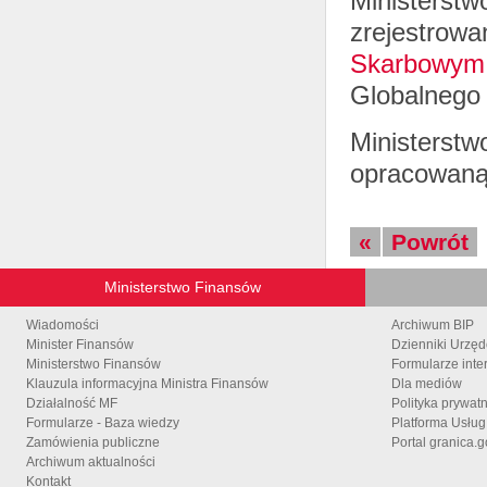
Ministerst
zrejestrow
Skarbowym
Globalnego 
Ministers
opracowaną
«
Powrót
Ministerstwo Finansów
Wiadomości
Archiwum BIP
Minister Finansów
Dzienniki Urzę
Ministerstwo Finansów
Formularze inte
Klauzula informacyjna Ministra Finansów
Dla mediów
Działalność MF
Polityka prywat
Formularze - Baza wiedzy
Platforma Usłu
Zamówienia publiczne
Portal granica.g
Archiwum aktualności
Kontakt