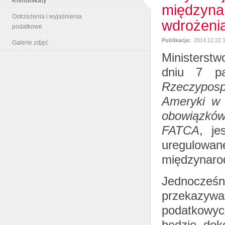
Komunikaty
międzyna
Ostrzeżenia i wyjaśnienia
wdrożeni
podatkowe
Publikacja:
2014.12.22 
Galerie zdjęć
Ministerstw
dniu 7 pa
Rzeczyposp
Ameryki w 
obowiązkó
FATCA
, je
uregulowane
międzynarod
Jednocześn
przekazyw
podatkowyc
będzie dok