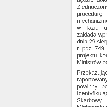
Zjednoczon
procedurę 
mechanizmu
w fazie u
zakłada wpr
dnia 29 sie
r. poz. 749
projektu k
Ministrów 
Przekazują
raportowan
powinny p
Identyfiku
Skarbowy