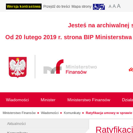
Wersja kontrastowa
Przejdź do treści
Mapa strony
Jesteś na archiwalnej 
Od 20 lutego 2019 r. strona BIP Ministerstw
Wiadomości
Minister
Ministerstwo Finansów
Dział
Ministerstwo Finansów
Wiadomości
Komunikaty
Ratyfikacja umowy w sprawie 
Aktualności
Ratyfikac