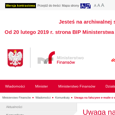
Wersja kontrastowa
Przejdź do treści
Mapa strony
Jesteś na archiwalnej 
Od 20 lutego 2019 r. strona BIP Ministerstw
Wiadomości
Minister
Ministerstwo Finansów
Dział
Ministerstwo Finansów
Wiadomości
Komunikaty
Uwaga na fałszywe e-maile o w
Aktualności
Uwaga na 