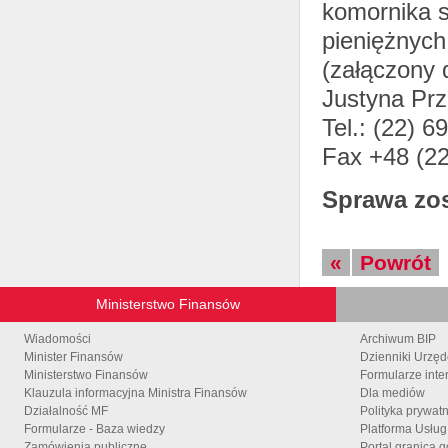
komornika s
pieniężnyc
(załączony 
Justyna Prz
Tel.: (22) 6
Fax +48 (22
Sprawa zo
«
Powrót
Ministerstwo Finansów
Wiadomości
Archiwum BIP
Minister Finansów
Dzienniki Urzę
Ministerstwo Finansów
Formularze inte
Klauzula informacyjna Ministra Finansów
Dla mediów
Działalność MF
Polityka prywat
Formularze - Baza wiedzy
Platforma Usłu
Zamówienia publiczne
Portal granica.g