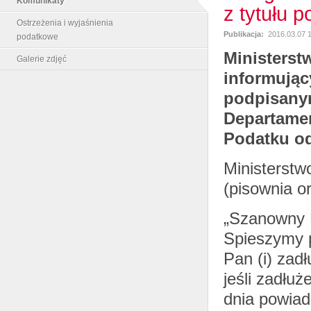
Komunikaty
z tytułu 
Ostrzeżenia i wyjaśnienia
Publikacja:
2016.03.07 
podatkowe
Ministerst
Galerie zdjęć
informując
podpisanym
Departame
Podatku od
Ministerstw
(pisownia or
„Szanowny 
Spieszymy p
Pan (i) zad
jeśli zadłu
dnia powiad