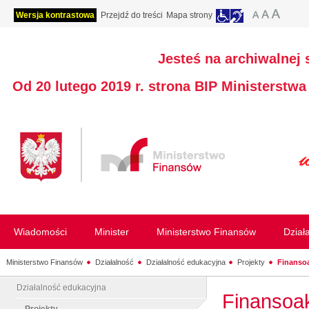
Wersja kontrastowa
Przejdź do treści
Mapa strony
Jesteś na archiwalnej 
Od 20 lutego 2019 r. strona BIP Ministerstw
Wiadomości
Minister
Ministerstwo Finansów
Dział
Ministerstwo Finansów
Działalność
Działalność edukacyjna
Projekty
Finansoa
Działalność edukacyjna
Finansoak
Projekty