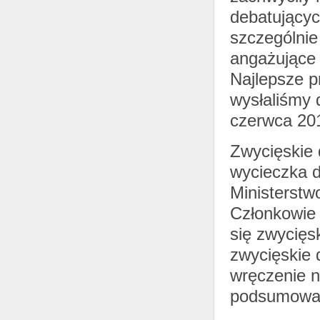
debatującyc
szczególnie
angażujące 
Najlepsze p
wysłaliśmy 
czerwca 201
Zwycięskie 
wycieczka d
Ministerstw
Członkowie 
się zwycięsk
zwycięskie 
wręczenie n
podsumowan