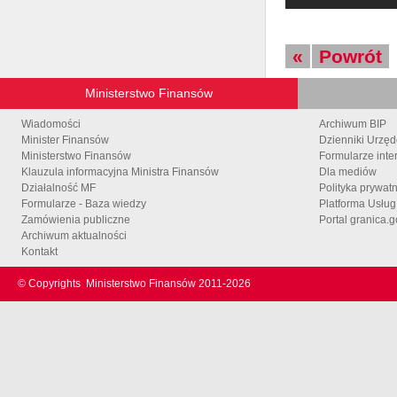
«
Powrót
Ministerstwo Finansów
Wiadomości
Archiwum BIP
Minister Finansów
Dzienniki Urzę
Ministerstwo Finansów
Formularze inte
Klauzula informacyjna Ministra Finansów
Dla mediów
Działalność MF
Polityka prywat
Formularze - Baza wiedzy
Platforma Usłu
Zamówienia publiczne
Portal granica.g
Archiwum aktualności
Kontakt
© Copyrights
Ministerstwo Finansów 2011-
2026