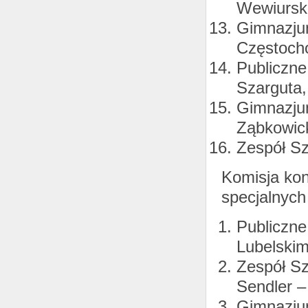
Wewiurski
Gimnazjum
Częstocho
Publiczne
Szarguta,
Gimnazju
Ząbkowic
Zespół Sz
Komisja ko
specjalnych
Publiczne
Lubelskim
Zespół Sz
Sendler –
Gimnazjum