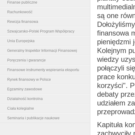
Finanse publiczne
multimedial
Rachunkowość
są one równ
Rewizja finansowa
Dołożyliśmy
finansowa 
Szwajcarsko-Polski Program Współpracy
pieniędzmi 
Unia Europejska
Kolejnym p
Generalny Inspektor Informacji Finansowej
wiedzy uzys
Poręczenia i gwarancje
połączyli s
Finansowe instrumenty wspierania eksportu
prace konku
Rynek finansowy w Polsce
korzyści". 
Egzaminy zawodowe
debaty prze
Działalność kontrolna
udziałem za
Ciała kolegialne
przeprowadz
Seminaria i publikacje naukowe
Kapituła ko
zachwyciły 