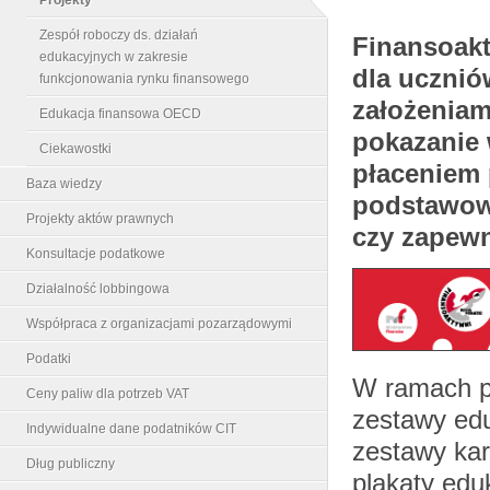
Zespół roboczy ds. działań
Finansoakt
edukacyjnych w zakresie
dla ucznió
funkcjonowania rynku finansowego
założeniam
Edukacja finansowa OECD
pokazanie 
Ciekawostki
płaceniem
Baza wiedzy
podstawowy
Projekty aktów prawnych
czy zapewn
Konsultacje podatkowe
Działalność lobbingowa
Współpraca z organizacjami pozarządowymi
Podatki
W ramach pr
Ceny paliw dla potrzeb VAT
zestawy edu
Indywidualne dane podatników CIT
zestawy kar
Dług publiczny
plakaty edu