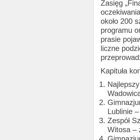
Zasięg „Fin
oczekiwania
około 200 s
programu or
prasie pojaw
liczne podz
przeprowadz
Kapituła ko
Najlepszy
Wadowicac
Gimnazjum
Lublinie 
Zespół Sz
Witosa – 
Gimnazjum