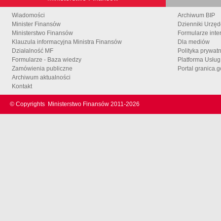
Wiadomości
Archiwum BIP
Minister Finansów
Dzienniki Urzę
Ministerstwo Finansów
Formularze inte
Klauzula informacyjna Ministra Finansów
Dla mediów
Działalność MF
Polityka prywat
Formularze - Baza wiedzy
Platforma Usłu
Zamówienia publiczne
Portal granica.g
Archiwum aktualności
Kontakt
© Copyrights
Ministerstwo Finansów 2011-
2026