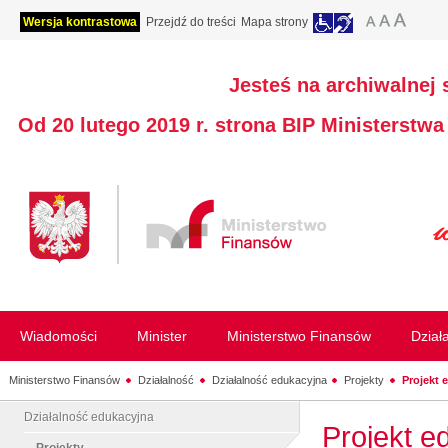
Wersja kontrastowa
Przejdź do treści
Mapa strony
Jesteś na archiwalnej 
Od 20 lutego 2019 r. strona BIP Ministerstw
Wiadomości
Minister
Ministerstwo Finansów
Dział
Ministerstwo Finansów
Działalność
Działalność edukacyjna
Projekty
Projekt
Działalność edukacyjna
Projekt 
Projekty