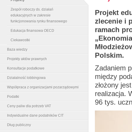
Zespół roboczy ds. działań
Projekt ed
edukacyjnych w zakresie
zlecenie i
funkcjonowania rynku finansowego
ramach pro
Edukacja finansowa OECD
„Ekonomia 
Ciekawostki
Młodzieżo
Baza wiedzy
Polskim.
Projekty aktów prawnych
Zadaniem pr
Konsultacje podatkowe
między poda
Działalność lobbingowa
złożony jes
Współpraca z organizacjami pozarządowymi
realizacja.
Podatki
96 tys. ucz
Ceny paliw dla potrzeb VAT
Indywidualne dane podatników CIT
Dług publiczny