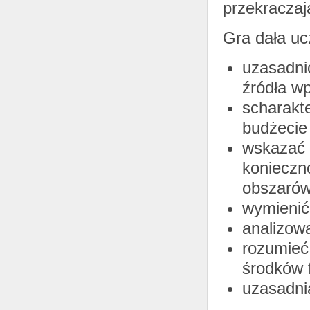
przekraczaj
Gra dała uc
uzasadni
źródła w
scharakt
budżecie
wskazać 
konieczn
obszarów
wymienić
analizow
rozumieć
środków 
uzasadni