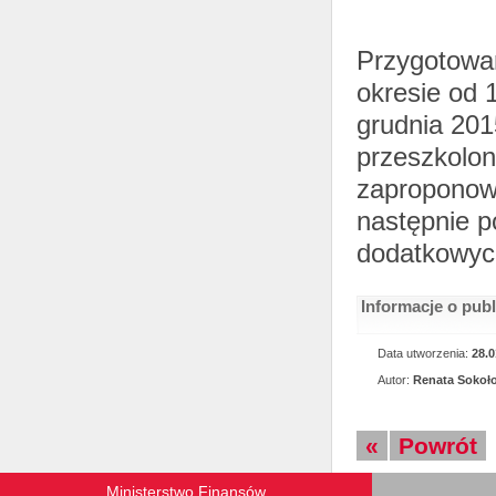
Przygotowan
okresie od 
grudnia 201
przeszkolon
zaproponowa
następnie 
dodatkowyc
Informacje o pub
Data utworzenia:
28.0
Autor:
Renata Sokoł
«
Powrót
Ministerstwo Finansów