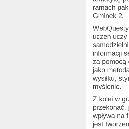
ramach pak
Gminek 2
.
WebQuesty 
uczeń uczy s
samodzielni
informacji s
za pomocą e
jako metoda
wysiłku, st
myślenie.
Z kolei w g
przekonać, 
wpływa na f
jest tworze