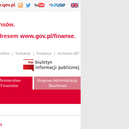
ansów.
adresem
www.gov.pl/finanse
.
krótów
|
Instrukcja
|
Redakcja
|
Archiwum BIP
inisterstwo
Krajowa Administracja
Finansów
Skarbowa
wą