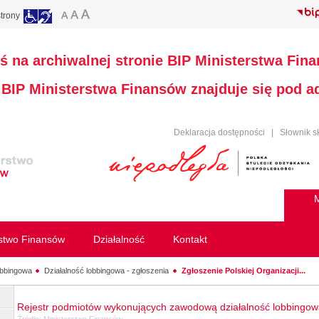
trony
ś na archiwalnej stronie BIP Ministerstwa Fin
a BIP Ministerstwa Finansów znajduje się pod 
Deklaracja dostępności
|
Słownik s
M
rstwo Finansów
Działalność
Kontakt
obbingowa
Działalność lobbingowa - zgłoszenia
Zgłoszenie Polskiej Organizacji...
Rejestr podmiotów wykonujących zawodową działalność lobbingo
Źródło:
Ministerstwo Finansów