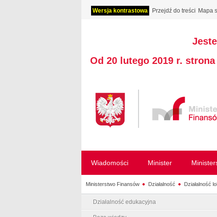
Wersja kontrastowa
Przejdź do treści
Mapa s
Jeste
Od 20 lutego 2019 r. stron
Wiadomości
Minister
Ministe
Ministerstwo Finansów
Działalność
Działalność l
Działalność edukacyjna