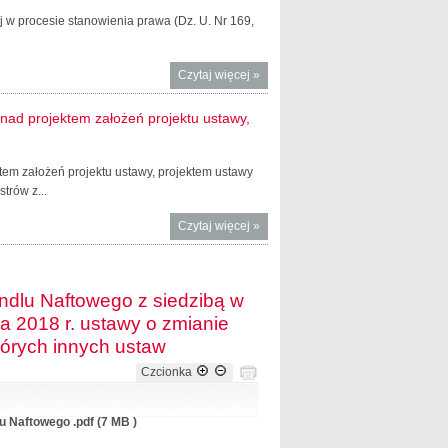
wej w procesie stanowienia prawa (Dz. U. Nr 169,
Czytaj więcej
o Rejestr
»
podmiotów
wykonujących
nad projektem założeń projektu ustawy,
zawodową
działalność
lobbingową
em założeń projektu ustawy, projektem ustawy
trów z...
Czytaj więcej
o Wzór
»
urzędowego
formularza
zgłoszenia
andlu Naftowego z siedzibą w
zainteresowania
a 2018 r. ustawy o zmianie
pracami nad
projektem
tórych innych ustaw
założeń projektu
Czcionka
ustawy,
projektem
ustawy lub
u Naftowego .pdf (7 MB )
projektem