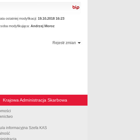
rozporządzenia
ata ostatniej modyfikacji:
19.10.2018 16:23
soba modyfikująca:
Andrzej Moroz
Rejestr zmian
Krajowa Administracja Skarbowa
omości
wnictwo
ula informacyjna Szefa KAS
alność
inistracja