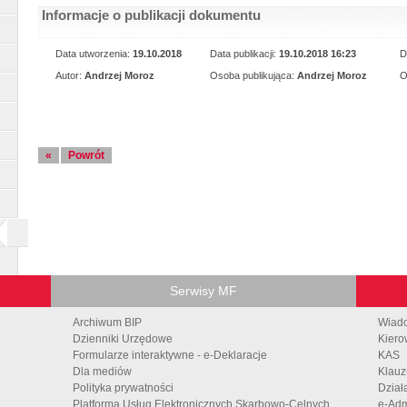
Informacje o publikacji dokumentu
Data utworzenia:
19.10.2018
Data publikacji:
19.10.2018 16:23
D
Autor:
Andrzej Moroz
Osoba publikująca:
Andrzej Moroz
O
«
Powrót
Serwisy MF
Archiwum BIP
Wiad
Dzienniki Urzędowe
Kiero
Formularze interaktywne - e-Deklaracje
KAS
Dla mediów
Klauz
Polityka prywatności
Dział
Platforma Usług Elektronicznych Skarbowo-Celnych
e-Adm