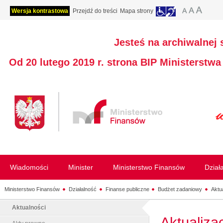
Wersja kontrastowa
Przejdź do treści
Mapa strony
Jesteś na archiwalnej 
Od 20 lutego 2019 r. strona BIP Ministerstw
Wiadomości
Minister
Ministerstwo Finansów
Dział
Ministerstwo Finansów
Działalność
Finanse publiczne
Budżet zadaniowy
Aktu
Aktualności
Aktualiza