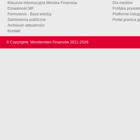
Klauzula informacyjna Ministra Finansów
Dla mediów
Działalność MF
Polityka prywat
Formularze - Baza wiedzy
Platforma Usłu
Zamówienia publiczne
Portal granica.g
Archiwum aktualności
Kontakt
© Copyrights
Ministerstwo Finansów 2011-
2026