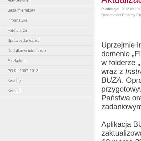
Akty prawne
Publikacja:
2012.09.19 
Baza mierników
Departament Reformy Fi
Informatyka
Formularze
Sprawozdawczość
Uprzejmie i
Dodatkowe informacje
domenie „Fi
w folderze 
E-szkolenia
wraz z
Inst
PO KL 2007-2013
BUZA.
Opro
Katalog
przygotowyw
Kontakt
Państwa or
zadaniowym
Aplikacja B
zaktualizo