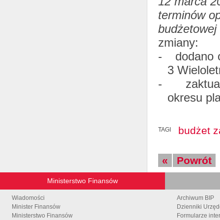
12 marca 2
terminów op
budżetowej 
zmiany:
-
dodano 
3 Wielole
-
zaktua
okresu pl
budżet 
TAGI
«
Powrót
Ministerstwo Finansów
Wiadomości
Archiwum BIP
Minister Finansów
Dzienniki Urzę
Ministerstwo Finansów
Formularze inte