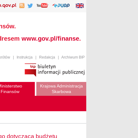
ansów.
adresem
www.gov.pl/finanse
.
krótów
|
Instrukcja
|
Redakcja
|
Archiwum BIP
inisterstwo
Krajowa Administracja
Finansów
Skarbowa
o dotycząca budżetu