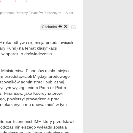
epartament Reformy Finansów Publicznych
Autor:
Czcionka
9 roku odbywa się misja przedstawicieli
y Fund) na temat klasyfikacji
w w oparciu o doświadczenia
 Ministerstwa Finansów miało miejsce
m przedstawicieli Międzynarodowego
owników administracji publicznej.
zystym wystąpieniem Pana dr Piotra
er Finansów, jako Koordynatorowi
o, powierzył prowadzenie prac
przekazanych mu upoważnień w tym
nior Economist IMF, który przedstawił
 Podczas niniejszego wykładu została
zadaniowego, struktura zadaniowa na