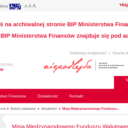
trony
ś na archiwalnej stronie BIP Ministerstwa Fin
a BIP Ministerstwa Finansów znajduje się pod 
Deklaracja dostępności
|
Słownik s
M
rstwo Finansów
Działalność
Kontakt
czne
Budżet zadaniowy
Aktualności
Misja Międzynarodowego Funduszu...
Misja Międzynarodowego Funduszu Walutoweg