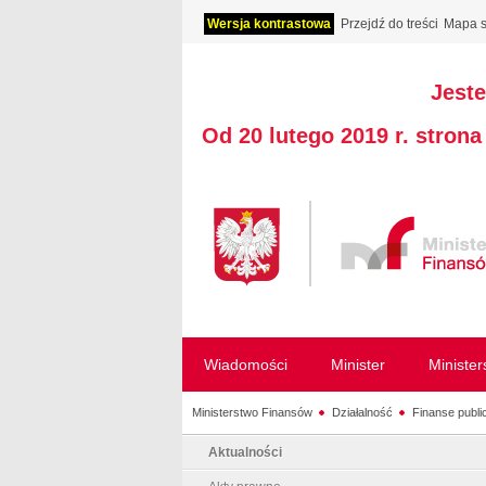
Wersja kontrastowa
Przejdź do treści
Mapa s
Jeste
Od 20 lutego 2019 r. stron
Wiadomości
Minister
Ministe
Ministerstwo Finansów
Działalność
Finanse publi
Aktualności