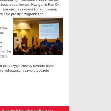
udżecie zadaniowym. Następnie Pan Dr
eminarium z zasadami konstruowania
e i złe praktyki zagraniczne.
rstwa
ecz
ań
ia
erminów
2010.
tor propozycje zostały uznane przez
we wdrażaniu i rozwoju budżetu
Krajowa Administracja Skarbowa