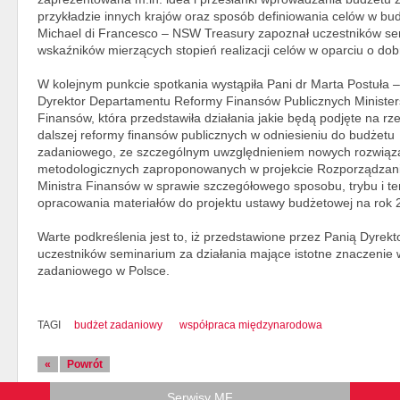
przykładzie innych krajów oraz sposób definiowania celów w b
Michael di Francesco – NSW Treasury zapoznał uczestników s
wskaźników mierzących stopień realizacji celów w oparciu o dobr
W kolejnym punkcie spotkania wystąpiła Pani dr Marta Postuła –
Dyrektor Departamentu Reformy Finansów Publicznych Ministe
Finansów, która przedstawiła działania jakie będą podjęte na rz
dalszej reformy finansów publicznych w odniesieniu do budżetu
zadaniowego, ze szczególnym uwzględnieniem nowych rozwiąz
metodologicznych zaproponowanych w projekcie Rozporządzan
Ministra Finansów w sprawie szczegółowego sposobu, trybu i t
opracowania materiałów do projektu ustawy budżetowej na rok 
Warte podkreślenia jest to, iż przedstawione przez Panią Dyrek
uczestników seminarium za działania mające istotne znaczenie 
zadaniowego w Polsce.
TAGI
budżet zadaniowy
współpraca międzynarodowa
«
Powrót
Serwisy MF