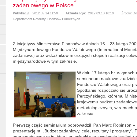
zadaniowego w Polsce
Publikacja:
2012.09.14 11:50
Aktualizacja:
2012.09.18 10:19
Źródło: D
Departament Reformy Finansów Publicznych
Z inicjatywy Ministerstwa Finansów w dniach 16 – 23 lutego 200
Międzynarodowego Funduszu Walutowego (International Monetar
zadaniowej oraz wskaźników mierzących stopień realizacji celó
międzynarodowe w tym zakresie.
W dniu 17 lutego br. w gmachu
seminarium naukowe z udziałe
Funduszu Walutowego oraz prac
Spotkanie rozpoczęło się uroc
Perczyńskiego, któremu Minist
krajowemu budżetu zadanioweg
metodologicznych, w ramach 
zakresie.
Pierwszą część seminarium poprowadził Pan Marc Robinson – Se
prezentację nt. „Budżet zadaniowy, cele, rezultaty i programy".
zaprezentowana m.in. idea i przesłanki wprowadzania budżetu 