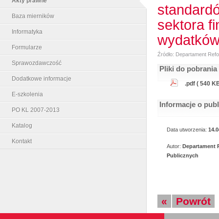
Akty prawne
standardó
Baza mierników
sektora f
Informatyka
wydatków
Formularze
Źródło: Departament Ref
Sprawozdawczość
Pliki do pobrania
Dodatkowe informacje
.pdf ( 540 KB
E-szkolenia
Informacje o pub
PO KL 2007-2013
Katalog
Data utworzenia:
14.0
Kontakt
Autor:
Departament 
Publicznych
«
Powrót