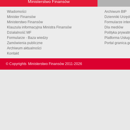
Ministerstwo Finansów
Wiadomości
Archiwum BIP
Minister Finansów
Dzienniki Urzę
Ministerstwo Finansów
Formularze inte
Klauzula informacyjna Ministra Finansów
Dla mediów
Działalność MF
Polityka prywat
Formularze - Baza wiedzy
Platforma Usłu
Zamówienia publiczne
Portal granica.g
Archiwum aktualności
Kontakt
© Copyrights
Ministerstwo Finansów 2011-
2026