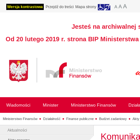
Wersja kontrastowa
Przejdź do treści
Mapa strony
Jesteś na archiwalnej 
Od 20 lutego 2019 r. strona BIP Ministerstw
Wiadomości
Minister
Ministerstwo Finansów
Dział
Ministerstwo Finansów
Działalność
Finanse publiczne
Budżet zadaniowy
Akty
Aktualności
Komunikat