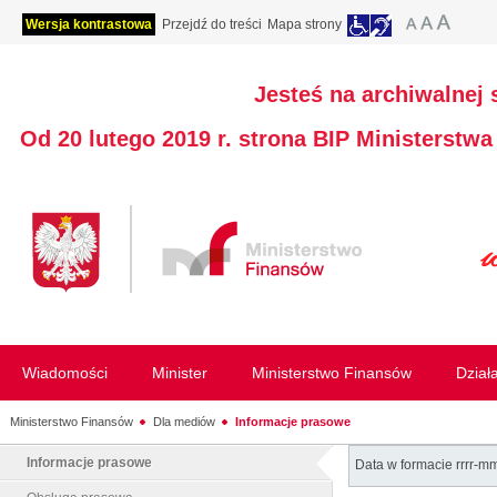
Wersja kontrastowa
Przejdź do treści
Mapa strony
Jesteś na archiwalnej 
Od 20 lutego 2019 r. strona BIP Ministerstw
Wiadomości
Minister
Ministerstwo Finansów
Dział
Ministerstwo Finansów
Dla mediów
Informacje prasowe
Informacje prasowe
Data w formacie rrrr-m