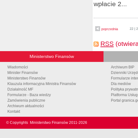
wpłacie 2...
22
|
2
poprzednia
RSS
(otwier
Ministerstwo Finansów
Wiadomości
Archiwum BIP
Minister Finansów
Dzienniki Urzę
Ministerstwo Finansów
Formularze inte
Klauzula informacyjna Ministra Finansów
Dla mediów
Działalność MF
Polityka prywat
Formularze - Baza wiedzy
Platforma Usłu
Zamówienia publiczne
Portal granica.g
Archiwum aktualności
Kontakt
© Copyrights
Ministerstwo Finansów 2011-
2026