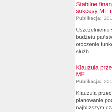
Stabilne fina
sukcesy MF n
Publikacja:
201
Uszczelnienie 
budżetu państw
otoczenie funk
służb...
Klauzula prz
MF
Publikacja:
201
Klauzula przec
planowanie po
najbliższym cz