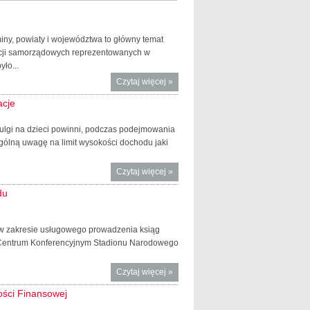
ny, powiaty i województwa to główny temat
acji samorządowych reprezentowanych w
ło...
Czytaj więcej
o Zmiany w
»
systemie
acje
finansowania
JST
ulgi na dzieci powinni, podczas podejmowania
gólną uwagę na limit wysokości dochodu jaki
Czytaj więcej
o Sprawdź
»
co warto
du
wiedzieć
przed
wakacjami
e w zakresie usługowego prowadzenia ksiąg
–
 w Centrum Konferencyjnym Stadionu Narodowego
praktyczne
informacje
Czytaj więcej
o Rok po
»
deregulacji.
ości Finansowej
Rynek