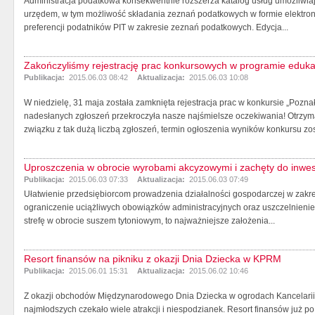
Administracja podatkowa konsekwentnie rozszerza katalog usług umożliwia
urzędem, w tym możliwość składania zeznań podatkowych w formie elektron
preferencji podatników PIT w zakresie zeznań podatkowych. Edycja...
Zakończyliśmy rejestrację prac konkursowych w programie eduk
Publikacja:
2015.06.03 08:42
Aktualizacja:
2015.06.03 10:08
W niedzielę, 31 maja została zamknięta rejestracja prac w konkursie „Poznał
nadesłanych zgłoszeń przekroczyła nasze najśmielsze oczekiwania! Otrzy
związku z tak dużą liczbą zgłoszeń, termin ogłoszenia wyników konkursu zos
Uproszczenia w obrocie wyrobami akcyzowymi i zachęty do inwest
Publikacja:
2015.06.03 07:33
Aktualizacja:
2015.06.03 07:49
Ułatwienie przedsiębiorcom prowadzenia działalności gospodarczej w zakr
ograniczenie uciążliwych obowiązków administracyjnych oraz uszczelnieni
strefę w obrocie suszem tytoniowym, to najważniejsze założenia...
Resort finansów na pikniku z okazji Dnia Dziecka w KPRM
Publikacja:
2015.06.01 15:31
Aktualizacja:
2015.06.02 10:46
Z okazji obchodów Międzynarodowego Dnia Dziecka w ogrodach Kancelarii P
najmłodszych czekało wiele atrakcji i niespodzianek. Resort finansów już po