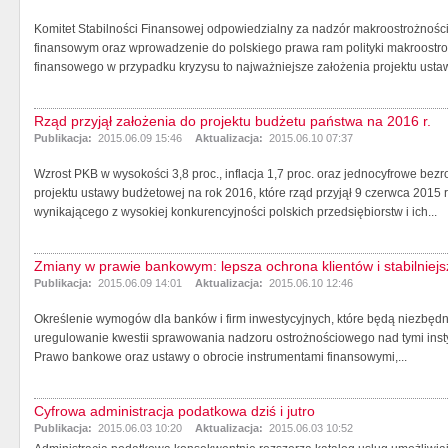
Komitet Stabilności Finansowej odpowiedzialny za nadzór makroostrożnośc
finansowym oraz wprowadzenie do polskiego prawa ram polityki makroostr
finansowego w przypadku kryzysu to najważniejsze założenia projektu ustaw
Rząd przyjął założenia do projektu budżetu państwa na 2016 r.
Publikacja:
2015.06.09 15:46
Aktualizacja:
2015.06.10 07:37
Wzrost PKB w wysokości 3,8 proc., inflacja 1,7 proc. oraz jednocyfrowe bezr
projektu ustawy budżetowej na rok 2016, które rząd przyjął 9 czerwca 2015 r.
wynikającego z wysokiej konkurencyjności polskich przedsiębiorstw i ich...
Zmiany w prawie bankowym: lepsza ochrona klientów i stabilniejs
Publikacja:
2015.06.09 14:01
Aktualizacja:
2015.06.10 12:46
Określenie wymogów dla banków i firm inwestycyjnych, które będą niezbędne
uregulowanie kwestii sprawowania nadzoru ostrożnościowego nad tymi insty
Prawo bankowe oraz ustawy o obrocie instrumentami finansowymi,...
Cyfrowa administracja podatkowa dziś i jutro
Publikacja:
2015.06.03 10:20
Aktualizacja:
2015.06.03 10:52