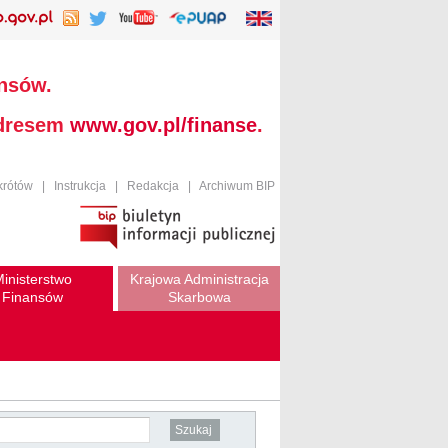
ansów.
adresem
www.gov.pl/finanse
.
krótów
|
Instrukcja
|
Redakcja
|
Archiwum BIP
inisterstwo
Krajowa Administracja
Finansów
Skarbowa