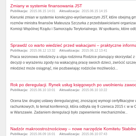
Zmiany w systemie finansowania JST
Publikacja:
2015.06.15 14:01
Aktualizacja:
2015.06.15 14:15
Kierunki zmian w systemie korekcyjno-wyrównawczym JST, które obejmą gmi
rozmów ministra finansów Mateusza Szczurka z przedstawicielami organiz
Komisji Wspólnej Rządu i Samorządu Terytorialnego. W spotkaniu, które odby
Sprawdź co warto wiedzieć przed wakacjami – praktyczne inform
Publikacja:
2015.06.12 13:32
Aktualizacja:
2015.06.12 13:41
Praca sezonowa młodzieży a ulga rodzinna Rodzice planujący skorzystać z 
decyzji o wyrażeniu zgody na wakacyjną pracę swoich dzieci, zwrócić szcze
młodzież może osiągnąć, nie pozbawiając rodziców możliwości...
Rok po deregulacji. Rynek usług księgowych po uwolnieniu zawo
Publikacja:
2015.06.10 10:01
Aktualizacja:
2015.06.10 10:22
Ocena tzw. drugiej ustawy deregulacyjnej, znoszącej wymogi certyfikacyjn
rachunkowych, to temat konferencji, która odbyła się 9 czerwca 2015 r. w
w Warszawie. Zadaniem deregulacji było zapewnienie mechanizmów...
Nadzór makroostrożnościowy – nowe narzędzie Komitetu Stabiln
Publikacja:
2015.06.09 16:01
Aktualizacja:
2015.06.10 07:43