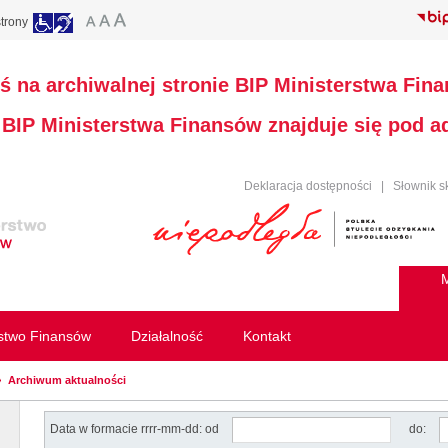
trony
ś na archiwalnej stronie BIP Ministerstwa Fin
a BIP Ministerstwa Finansów znajduje się pod 
Deklaracja dostępności
|
Słownik s
M
rstwo Finansów
Działalność
Kontakt
Archiwum aktualności
Data w formacie rrrr-mm-dd: od
do: