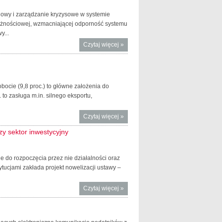
usług
księgowych
iowy i zarządzanie kryzysowe w systemie
po
ożnościowej, wzmacniającej odporność systemu
uwolnieniu
y...
zawodu
Czytaj więcej
o Nadzór
»
makroostrożnościowy
– nowe narzędzie
Komitetu Stabilności
Finansowej
obocie (9,8 proc.) to główne założenia do
 to zasługa m.in. silnego eksportu,
Czytaj więcej
o Rząd
»
przyjął
zy sektor inwestycyjny
założenia
do
projektu
 do rozpoczęcia przez nie działalności oraz
budżetu
tucjami zakłada projekt nowelizacji ustawy –
państwa
na 2016
Czytaj więcej
o Zmiany w
»
r.
prawie
bankowym:
lepsza