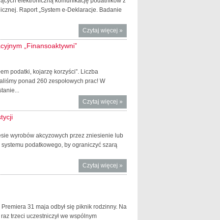
jących elektroniczną komunikację podatników z
ochrona
icznej. Raport „System e-Deklaracje. Badanie
klientów i
stabilniejszy
Czytaj więcej
o Cyfrowa
»
sektor
administracja
inwestycyjny
acyjnym „Finansoaktywni”
podatkowa
dziś i jutro
em podatki, kojarzę korzyści”. Liczba
maliśmy ponad 260 zespołowych prac! W
tanie...
Czytaj więcej
o Zakończyliśmy
»
rejestrację prac
ycji
konkursowych w
programie
esie wyrobów akcyzowych przez zniesienie lub
edukacyjnym
e systemu podatkowego, by ograniczyć szarą
„Finansoaktywni”
Czytaj więcej
o
»
Uproszczenia
w obrocie
wyrobami
akcyzowymi i
remiera 31 maja odbył się piknik rodzinny. Na
zachęty do
 raz trzeci uczestniczył we wspólnym