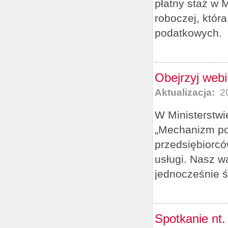
płatny staż w 
roboczej, któr
podatkowych.
Obejrzyj webi
Aktualizacja:
20
W Ministerstwi
„Mechanizm pod
przedsiębiorcó
usługi. Nasz w
jednocześnie śl
Spotkanie nt.