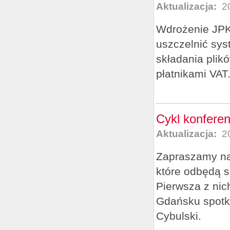
Aktualizacja:
20
Wdrożenie JPK_
uszczelnić sy
składania plik
płatnikami VAT
Cykl konferen
Aktualizacja:
20
Zapraszamy na 
które odbędą s
Pierwsza z nic
Gdańsku spotka
Cybulski.