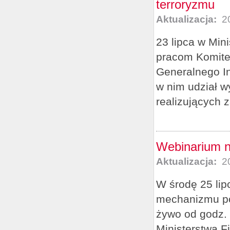
terroryzmu
Aktualizacja:
20
23 lipca w Min
pracom Komite
Generalnego In
w nim udział wy
realizujących 
Webinarium n
Aktualizacja:
20
W środę 25 lip
mechanizmu pod
żywo od godz. 
Ministerstwa 