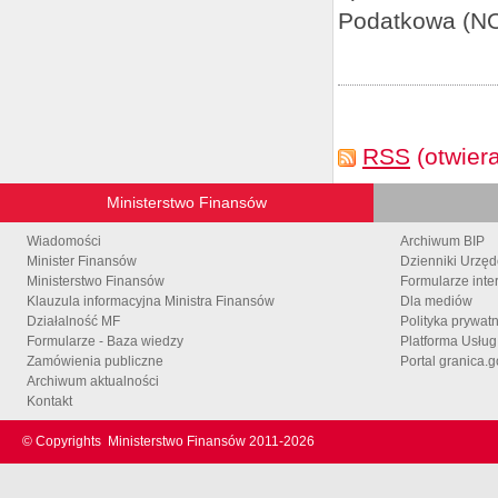
Podatkowa (NOP
RSS
(otwier
Ministerstwo Finansów
Wiadomości
Archiwum BIP
Minister Finansów
Dzienniki Urzę
Ministerstwo Finansów
Formularze inte
Klauzula informacyjna Ministra Finansów
Dla mediów
Działalność MF
Polityka prywat
Formularze - Baza wiedzy
Platforma Usłu
Zamówienia publiczne
Portal granica.g
Archiwum aktualności
Kontakt
© Copyrights
Ministerstwo Finansów 2011-
2026