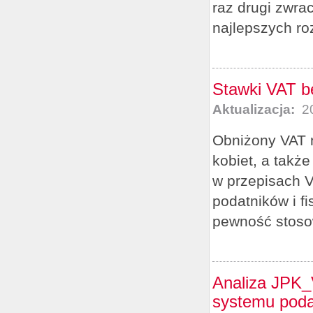
raz drugi zwra
najlepszych ro
Stawki VAT bę
Aktualizacja:
20
Obniżony VAT n
kobiet, a takż
w przepisach V
podatników i f
pewność stosow
Analiza JPK_
systemu pod