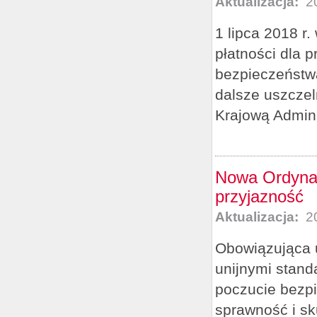
Aktualizacja:
20
1 lipca 2018 r
płatności dla 
bezpieczeństwa
dalsze uszczel
Krajową Admini
Nowa Ordynac
przyjazność
Aktualizacja:
20
Obowiązująca u
unijnymi stan
poczucie bezp
sprawność i sk