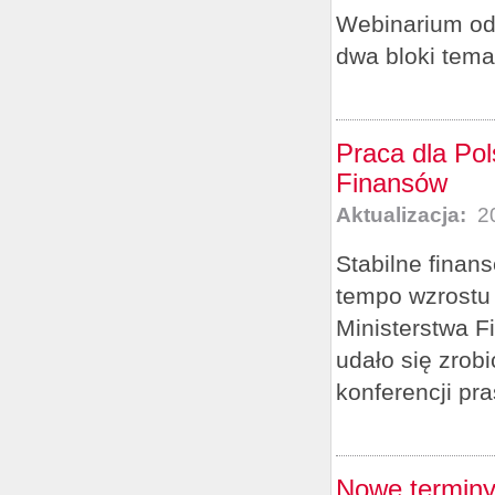
Webinarium odb
dwa bloki tema
Praca dla Po
Finansów
Aktualizacja:
20
Stabilne finan
tempo wzrostu 
Ministerstwa F
udało się zrobi
konferencji pra
Nowe terminy 